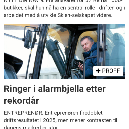
NYTT OM NAVN: Fra ansvaret for 57 Rema 1000-
butikker, skal hun nå ha en sentral rolle i driften og i
arbeidet med å utvikle Skien-selskapet videre.
PROFF
Ringer i alarmbjella etter
rekordår
ENTREPRENØR: Entreprenøren firedoblet
driftsresultatet i 2025, men mener kontrasten til
dagens marked er stor.