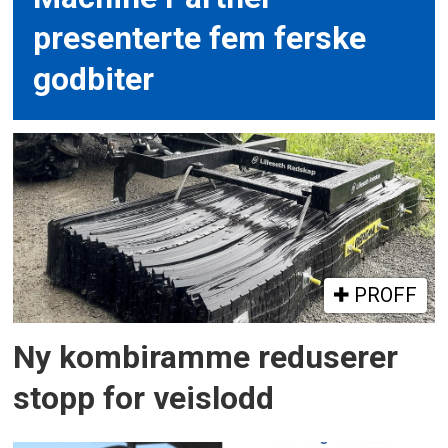
presenterte fem ferske
godbiter
PROFF
Ny kombiramme reduserer
stopp for veislodd