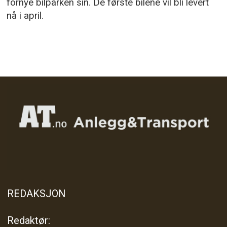
fornye bilparken sin. De første bilene vil bli levert
nå i april.
REDAKSJON
Redaktør: