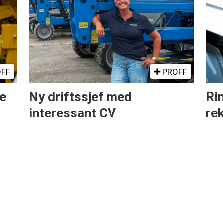
FF
PROFF
ne
Ny driftssjef med
Rin
interessant CV
re