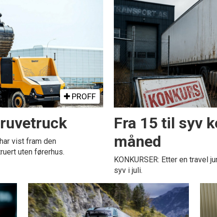
PROFF
ruvetruck
Fra 15 til syv 
måned
ar vist fram den
ruert uten førerhus.
KONKURSER: Etter en travel juni
syv i juli.