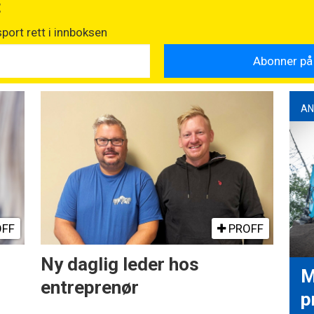
t
port rett i innboksen
AN
FF
PROFF
Ny daglig leder hos
M
entreprenør
p