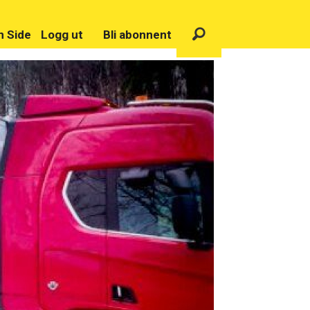
n Side
Logg ut
Bli abonnent