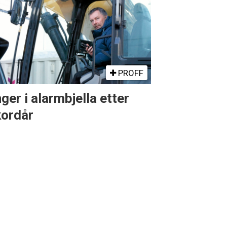
PROFF
ger i alarmbjella etter
kordår