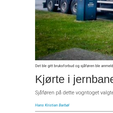
Det ble gitt bruksforbud og sjåføren ble anmeldt
Kjørte i jernban
Sjåføren på dette vogntoget valgte 
Hans Kristian
Barbøl