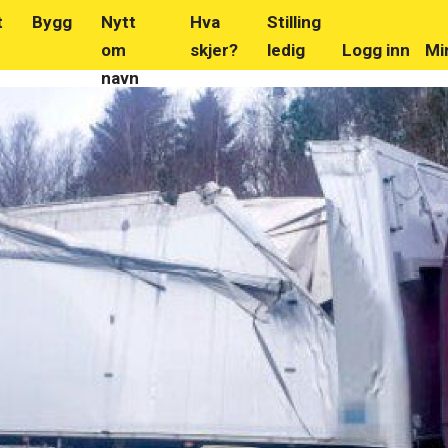
t
Bygg
Nytt
Hva
Stilling
om
skjer?
ledig
Logg inn
Mi
navn