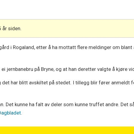
5 år siden.
gård i Rogaland, etter å ha mottatt flere meldinger om blant 
 ei jernbanebru på Bryne, og at han deretter valgte å kjøre vi
et har blitt avskiltet på stedet. I tillegg blir fører anmeldt f
nn. Det kunne ha falt av deler som kunne truffet andre. Det s
Dagbladet
.