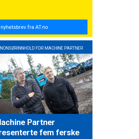
NONSØRINNHOLD FOR MACHINE PARTNER
achine Partner
resenterte fem ferske