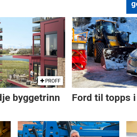
g
PROFF
dje byggetrinn
Ford til topps i 