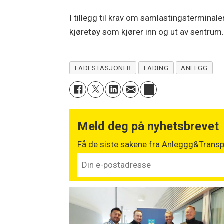
I tillegg til krav om samlastingsterminale
kjøretøy som kjører inn og ut av sentrum
LADESTASJONER
LADING
ANLEGG
Meld deg på nyhetsbrevet
Få de siste sakene fra Anleggg&Transpo