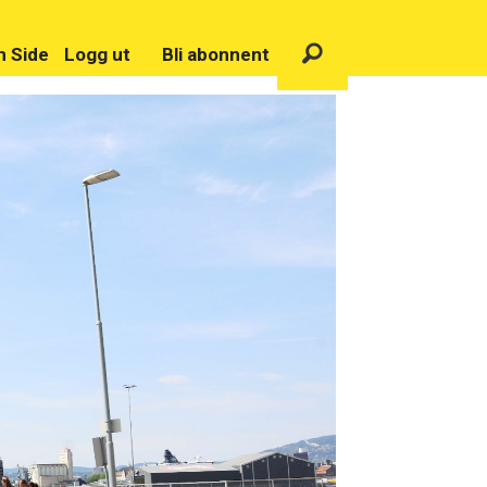
n Side
Logg ut
Bli abonnent