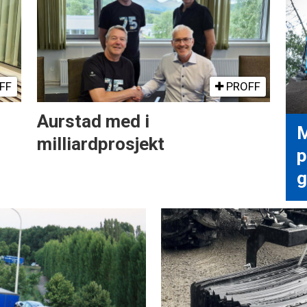
FF
PROFF
Aurstad med i
M
milliardprosjekt
p
g