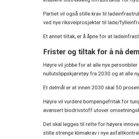
Partiet vil også stille krav til ladeinfrast
ved nye riksveiprosjekter til lade/fylleinf
Et annet tiltak, er å åpne for at ladeinfr
Frister og tiltak for å nå de
Høyre vil jobbe for at alle nye personbiler
nullutslippskjøretøy fra 2030 og at alle n
Et delmål er at innen 2030 skal 50 prosent
Høyre vil vurdere bompengefritak for tunge 
avansert biodrivstoff utover omsetningsk
Det skal legges til rette for høyere inno
stille strenge klimakrav i nye asfaltkontr