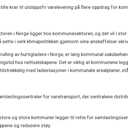
lle krav til utslippsfri varelevering på flere oppdrag for k
ektoren i Norge ligger hos kommunesektoren, og det vil i s
ette i verk klimapolitikken gjennom sine anskaffelser skrive
trulling av hurtigladere i Norge, er lang kommunal saksbehand
gstid hos nettselskapene. Det er viktig at kommunene legger 
 tilstrekkelig med ladestasjoner i kommunale arealplaner, stå
samlastingssentraler for varetransport, der sentralene distri
store og store kommuner legger til rette for samlastingssentr
ippene og redusere støy.