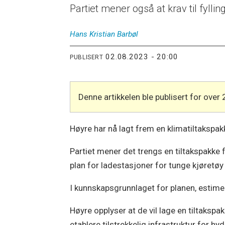
Partiet mener også at krav til fylli
Hans Kristian
Barbøl
02.08.2023 - 20:00
PUBLISERT
Denne artikkelen ble publisert for over 
Høyre har nå lagt frem en klimatiltakspak
Partiet mener det trengs en tiltakspakke 
plan for ladestasjoner for tunge kjøretø
I kunnskapsgrunnlaget for planen, estimer
Høyre opplyser at de vil lage en tiltaksp
etablere tilstrekkelig infrastruktur for h