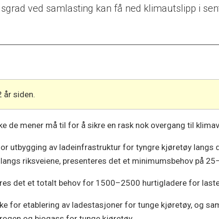
ngsgrad ved samlasting kan få ned klimautslipp i sent
2 år siden.
ke de mener må til for å sikre en rask nok overgang til klima
for utbygging av ladeinfrastruktur for tyngre kjøretøy langs 
y langs riksveiene, presenteres det et minimumsbehov på 25
es det et totalt behov for 1500–2500 hurtigladere for laste
akke for etablering av ladestasjoner for tunge kjøretøy, og 
ydrogen og biogass for tunge kjøretøy.