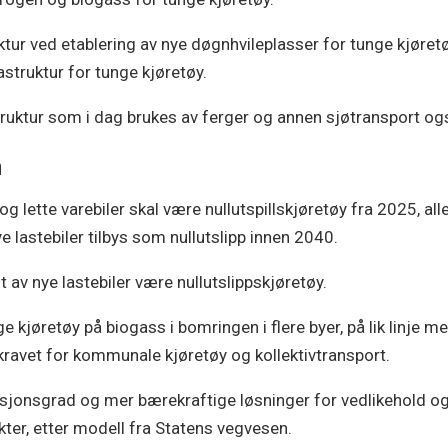
ruktur ved etablering av nye døgnhvileplasser for tunge kjøretø
rastruktur for tunge kjøretøy.
astruktur som i dag brukes av ferger og annen sjøtransport ogs
m
 og lette varebiler skal være nullutspillskjøretøy fra 2025, al
ye lastebiler tilbys som nullutslipp innen 2040.
 av nye lastebiler være nullutslippskjøretøy.
kjøretøy på biogass i bomringen i flere byer, på lik linje med
ravet for kommunale kjøretøy og kollektivtransport.
vasjonsgrad og mer bærekraftige løsninger for vedlikehold og 
akter, etter modell fra Statens vegvesen.