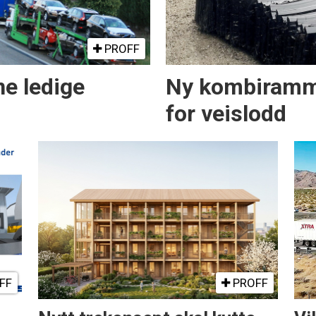
PROFF
ne ledige
Ny kombiramm
for veislodd
FF
PROFF