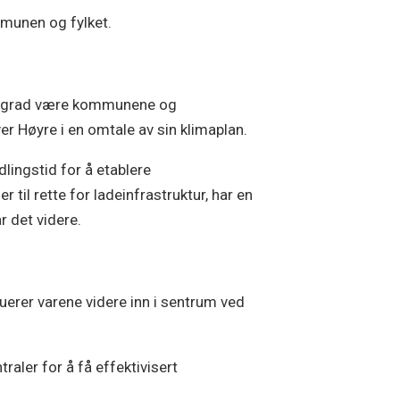
ommunen og fylket.
tor grad være kommunene og
r Høyre i en omtale av sin klimaplan.
lingstid for å etablere
til rette for ladeinfrastruktur, har en
r det videre.
buerer varene videre inn i sentrum ved
aler for å få effektivisert