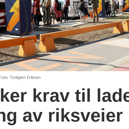
Foto: Torbjørn Eriksen
er krav til lad
g av riksveier