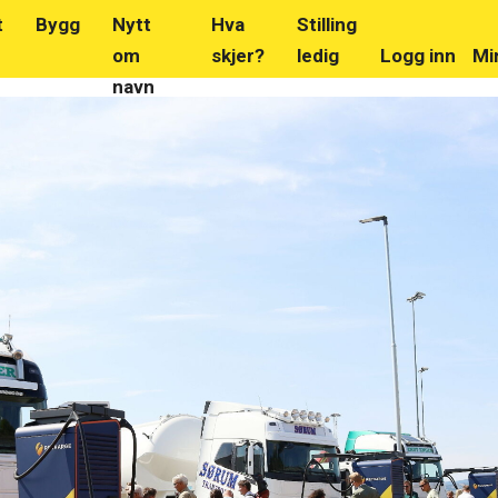
t
Bygg
Nytt
Hva
Stilling
om
skjer?
ledig
Logg inn
Mi
navn