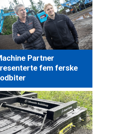
achine Partner
resenterte fem ferske
odbiter