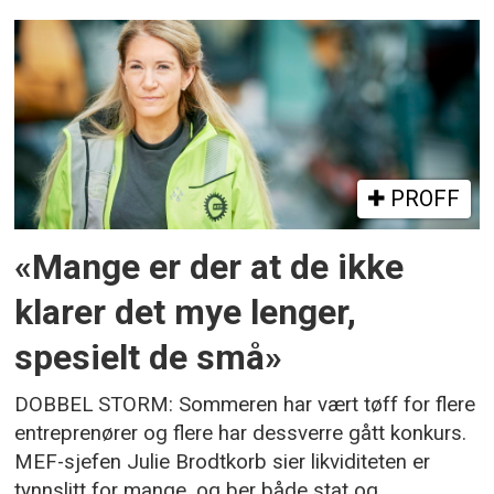
PROFF
«Mange er der at de ikke
klarer det mye lenger,
spesielt de små»
DOBBEL STORM: Sommeren har vært tøff for flere
entreprenører og flere har dessverre gått konkurs.
MEF-sjefen Julie Brodtkorb sier likviditeten er
tynnslitt for mange, og ber både stat og