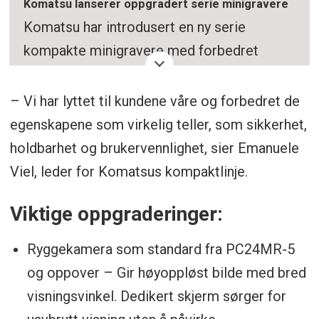
Komatsu lanserer oppgradert serie minigravere
Komatsu har introdusert en ny serie
kompakte minigravere med forbedret
sikkerhet, komfort og allsidighet.
– Vi har lyttet til kundene våre og forbedret de
Oppgraderingene inkluderer ryggekamera,
egenskapene som virkelig teller, som sikkerhet,
luftfjæret sete og LED-lys for bedre ytelse
holdbarhet og brukervennlighet, sier Emanuele
og operatørkomfort.
Viel, leder for Komatsus kompaktlinje.
Oppsummeringen er generert av Labrador
Viktige oppgraderinger:
AI, men gjennomlest av en journalist.
Ryggekamera som standard fra PC24MR-5
og oppover – Gir høyoppløst bilde med bred
visningsvinkel. Dedikert skjerm sørger for