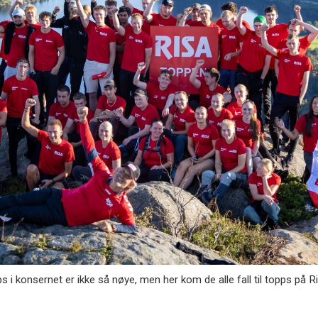
 konsernet er ikke så nøye, men her kom de alle fall til topps på R