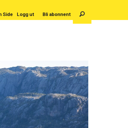
n Side
Logg ut
Bli abonnent