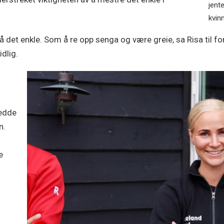
jent
kvin
et enkle. Som å re opp senga og være greie, sa Risa til for
idlig.
redde
n.
e