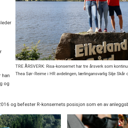
sleder
r
TRE ÅRSVERK: Risa-konsernet har tre årsverk som kontinuerl
Thea Sør-Reime i HR avdelingen, lærlingansvarlig Silje Skår o
r han
ng og
 2016 og befester R-konsernets posisjon som en av anleggsb