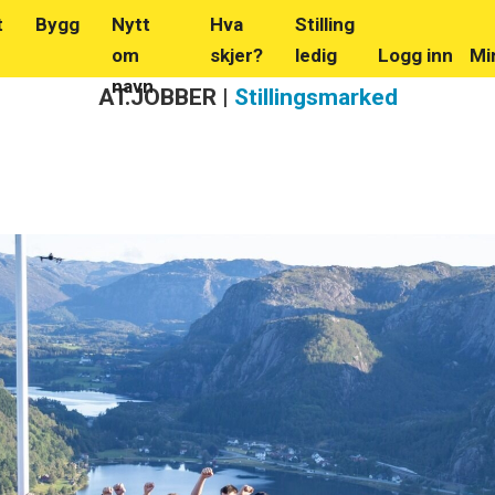
t
Bygg
Nytt
Hva
Stilling
om
skjer?
ledig
Logg inn
Mi
navn
AT.JOBBER |
Stillingsmarked