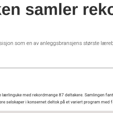
ken samler re
isjon som en av anleggsbransjens største læreb
ge lærlinguke med rekordmange 87 deltakere. Samlingen fant
ere selskaper i konsernet deltok på et variert program med fa