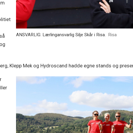
ram
itiet
ANSVARLIG: Lærlingansvarlig Silje Skår i Risa.
Risa
så
 og
erg, Klepp Mek og Hydroscand hadde egne stands og present
r
ller