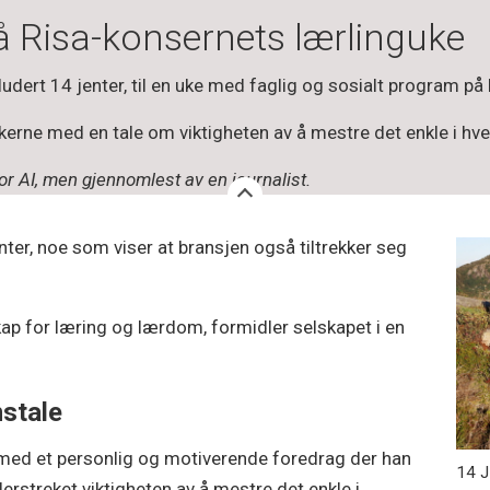
å Risa-konsernets lærlinguke
ludert 14 jenter, til en uke med faglig og sosialt program på
kerne med en tale om viktigheten av å mestre det enkle i hv
 AI, men gjennomlest av en journalist.
ter, noe som viser at bransjen også tiltrekker seg
ap for læring og lærdom, formidler selskapet i en
stale
med et personlig og motiverende foredrag der han
14 J
erstreket viktigheten av å mestre det enkle i