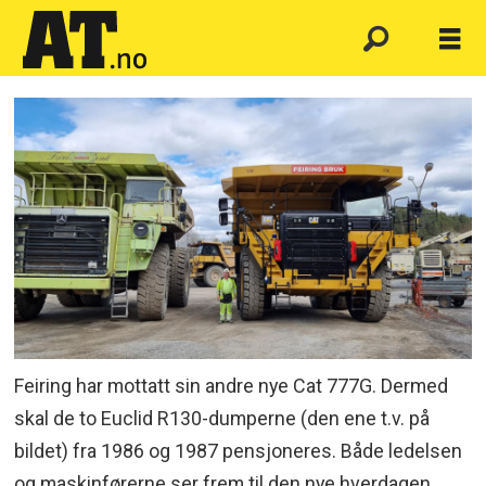
Feiring har mottatt sin andre nye Cat 777G. Dermed
skal de to Euclid R130-dumperne (den ene t.v. på
bildet) fra 1986 og 1987 pensjoneres. Både ledelsen
og maskinførerne ser frem til den nye hverdagen.