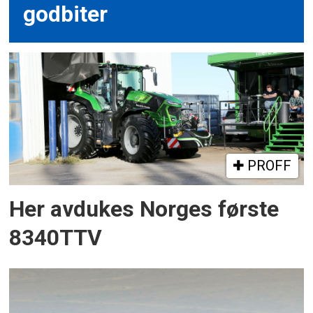
godbiter
PROFF
Her avdukes Norges første
8340TTV