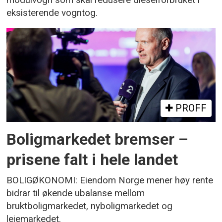
modulvogn som skal redusere dieselforbruket i
eksisterende vogntog.
PROFF
Boligmarkedet bremser –
prisene falt i hele landet
BOLIGØKONOMI: Eiendom Norge mener høy rente
bidrar til økende ubalanse mellom
bruktboligmarkedet, nyboligmarkedet og
leiemarkedet.