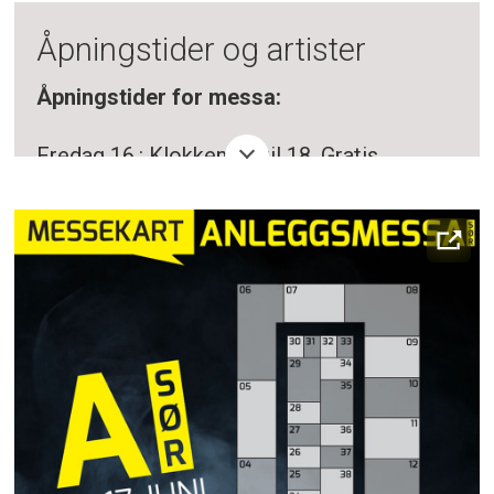
Åpningstider og artister
Åpningstider for messa:
Fredag 16.: Klokken 11 til 18, Gratis
inngang
Lørdag 17.: Klokken 10 til 17, Gratis
inngang
Det er mat og drikkesalg begge dager.
Avslutningsfest lørdag:
Klokken 16-23.