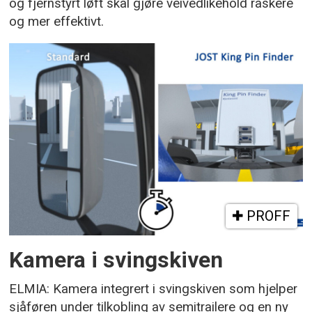
og fjernstyrt løft skal gjøre veivedlikehold raskere
og mer effektivt.
PROFF
Kamera i svingskiven
ELMIA: Kamera integrert i svingskiven som hjelper
sjåføren under tilkobling av semitrailere og en ny