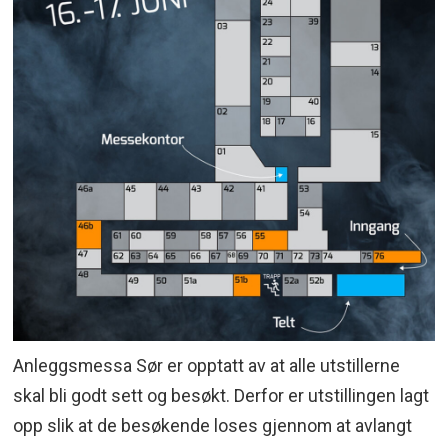
Ca. klokken 16, Jonny Sandåker. (Trubadur)
Ca. klokken 18.30, Tom Anders Klungland
Band
Ca. klokken 20.30, Rotlaus
Anleggsmessa Sør er opptatt av at alle utstillerne
skal bli godt sett og besøkt. Derfor er utstillingen lagt
opp slik at de besøkende loses gjennom at avlangt