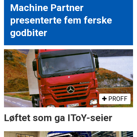
Machine Partner
presenterte fem ferske
godbiter
PROFF
Løftet som ga IToY-seier