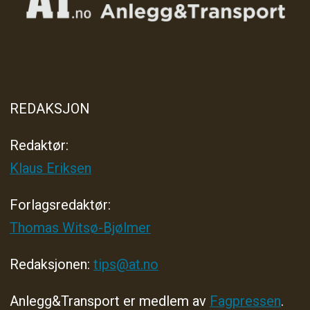
REDAKSJON
Redaktør:
Klaus Eriksen
Forlagsredaktør
:
Thomas Witsø-Bjølmer
Redaksjonen:
tips@at.no
Anlegg&Transport er medlem av
Fagpressen
.