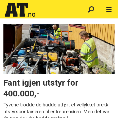
Emne:
marthinsen
duvholt
as
Fant igjen utstyr for
400.000,-
Tyvene trodde de hadde utført et vellykket brekk i
utstyrscontaineren til entreprenøren. Men det var