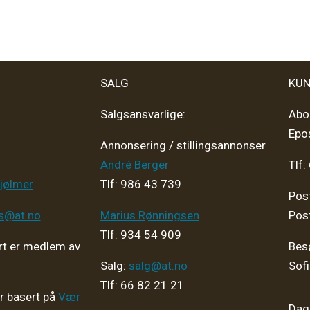
SALG
KUN
Salgsansvarlige:
Abo
Epo
Annonsering / stillingsannonser
André Berger
Tlf:
jølmer
Tlf: 986 43 739
Pos
ps@at.no
Marius Rønningsen
Pos
Tlf: 934 54 909
t er medlem av
Bes
Salg:
salg@at.no
Sof
Tlf: 66 82 21 21
er basert på
Vær
Dagl