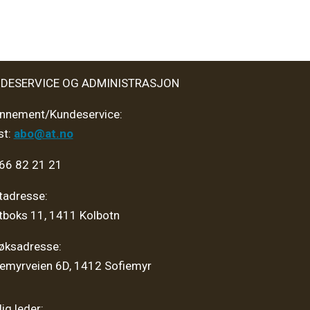
DESERVICE OG ADMINISTRASJON
nnement/Kundeservice:
st:
abo@at.no
 66 82 21 21
tadresse:
tboks 11, 1411 Kolbotn
øksadresse:
iemyrveien 6D, 1412 Sofiemyr
ig leder: