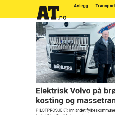
Anlegg
Transpor
Emne:
multilift
Elektrisk Volvo på brø
kosting og massetra
PILOTPROSJEKT: Innlandet fylkeskommune se