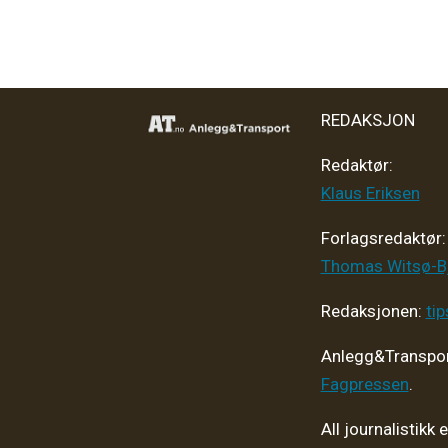
REDAKSJON
Redaktør:
Klaus Eriksen
Forlagsredaktør
:
Thomas Witsø-B
Redaksjonen:
ti
Anlegg&Transpor
Fagpressen
.
All journalistikk 