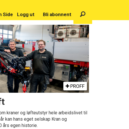
n Side
Logg ut
Bli abonnent
PROFF
ft
kraner og løfteutstyr hele arbeidslivet til
år kan hans eget selskap Kran og
 års egen historie.