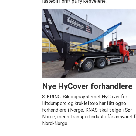
lastebil i drift på fylkesveiene.
Nye HyCover forhandlere
SIKRING: Sikringssystemet HyCover for
liftdumpere og krokløftere har fått egne
forhandlere i Norge. KNAS skal selge i Sør-
Norge, mens Transportindustri får ansvaret f
Nord-Norge.