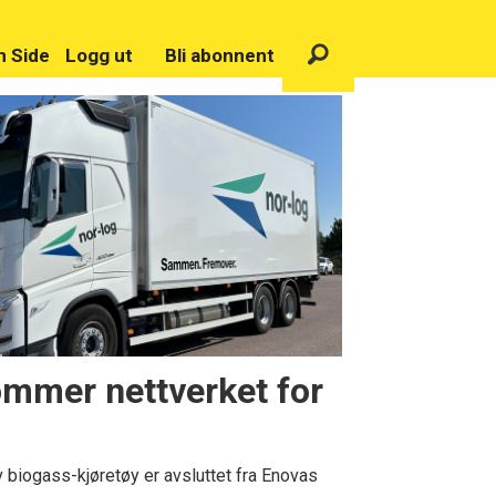
n Side
Logg ut
Bli abonnent
ommer nettverket for
v biogass-kjøretøy er avsluttet fra Enovas