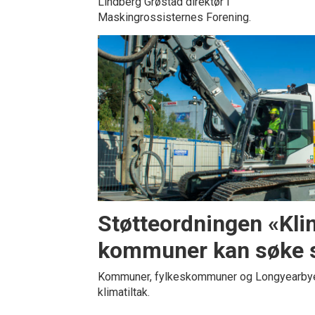
Lindberg Grøstad direktør i
Maskingrossisternes Forening.
Støtteordningen «Kli
kommuner kan søke s
Kommuner, fylkeskommuner og Longyearbyen
klimatiltak.