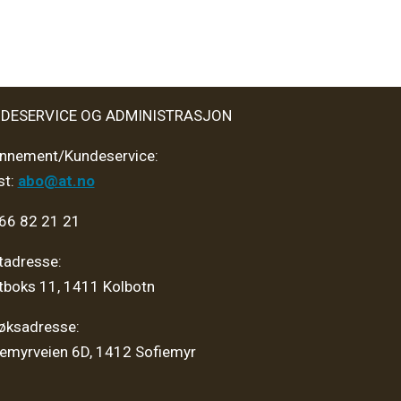
DESERVICE OG ADMINISTRASJON
nnement/Kundeservice:
st:
abo@at.no
 66 82 21 21
tadresse:
tboks 11, 1411 Kolbotn
øksadresse:
iemyrveien 6D, 1412 Sofiemyr