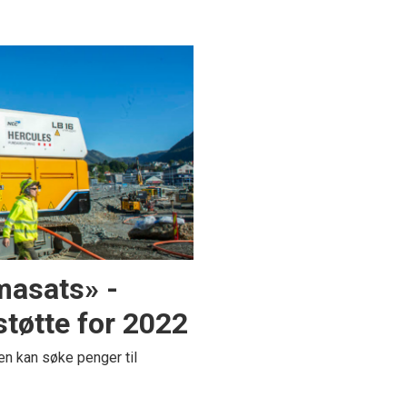
masats» -
tøtte for 2022
 kan søke penger til