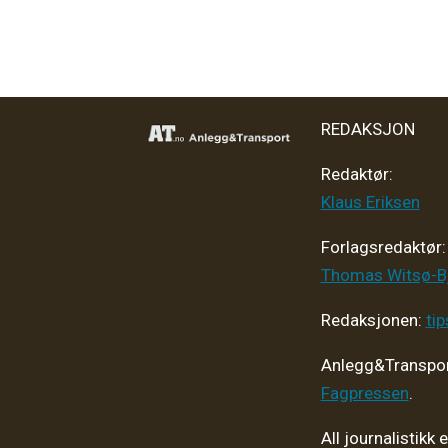
REDAKSJON
Redaktør:
Klaus Eriksen
Forlagsredaktør
:
Thomas Witsø-B
Redaksjonen:
ti
Anlegg&Transpor
Fagpressen
.
All journalistikk 