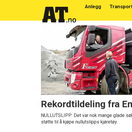
Anlegg
Transpor
Emne:
støtteordning
Rekordtildeling fra E
NULLUTSLIPP: Det var nok mange glade sø
støtte til å kjøpe nullutslipps kjøretøy.