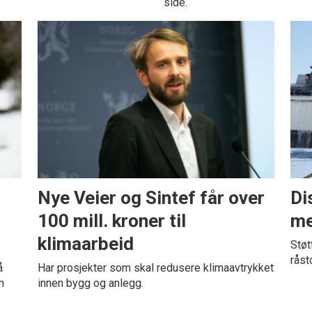
side.
Nye Veier og Sintef får over
Di
100 mill. kroner til
me
klimaarbeid
Støt
råst
å
Har prosjekter som skal redusere klimaavtrykket
m
innen bygg og anlegg.