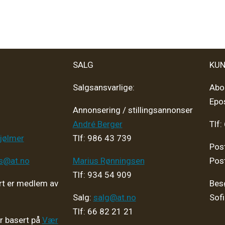
SALG
KUN
Salgsansvarlige:
Abo
Epo
Annonsering / stillingsannonser
André Berger
Tlf:
jølmer
Tlf: 986 43 739
Pos
ps@at.no
Marius Rønningsen
Pos
Tlf: 934 54 909
t er medlem av
Bes
Salg:
salg@at.no
Sof
Tlf: 66 82 21 21
er basert på
Vær