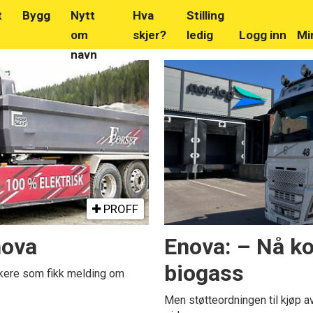
t
Bygg
Nytt
Hva
Stilling
om
skjer?
ledig
Logg inn
Mi
navn
PROFF
nova
Enova: – Nå k
biogass
kere som fikk melding om
Men støtteordningen til kjøp a