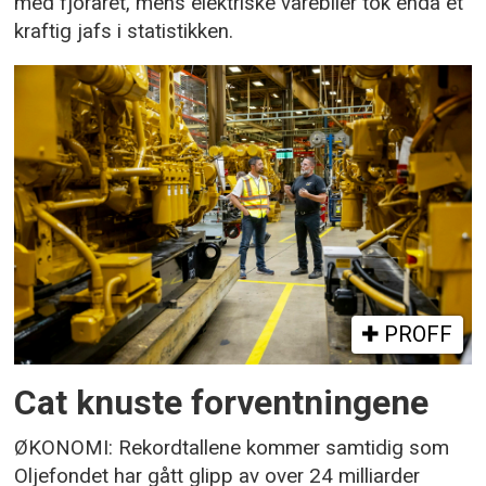
med fjoråret, mens elektriske varebiler tok enda et
kraftig jafs i statistikken.
PROFF
Cat knuste forventningene
ØKONOMI: Rekordtallene kommer samtidig som
Oljefondet har gått glipp av over 24 milliarder