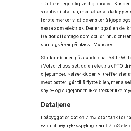
- Dette er egentlig veldig positivt. Kunden
skeptisk i starten, men etter at de kjøper
første merker vi at de ønsker å kjøpe og
neste som elektrisk. Det er også en del k
fra det offentlige som spiller inn, sier H
som også var på plass i München.
Storkombibilen på standen har 540 kWt b
i Volvo-chassiset, og en elektrisk PTO dri
oljepumper. Kaiser-duoen vi treffer sier a
mest batteri går til å flytte bilen, mens se
spyle- og sugejobben ikke trekker like my
Detaljene
I påbygget er det en 7 m3 stor tank for r
vann til høytrykksspyling, samt 7 m3 sla