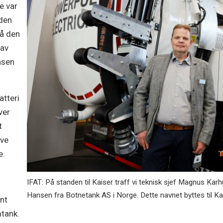
e var
 den
så den
rav
ansen
atteri
ver
t
lve
e.
IFAT: På standen til Kaiser traff vi teknisk sjef Magnus Kar
Hansen fra Botnetank AS i Norge. Dette navnet byttes til Ka
ent
mtank.