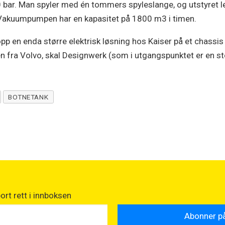
 bar. Man spyler med én tommers spyleslange, og utstyret 
Vakuumpumpen har en kapasitet på 1800 m3 i timen.
pp en enda større elektrisk løsning hos Kaiser på et chassis
en fra Volvo, skal Designwerk (som i utgangspunktet er en stø
BOTNETANK
rt rett i innboksen