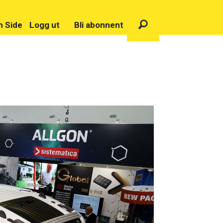
n Side
Logg ut
Bli abonnent