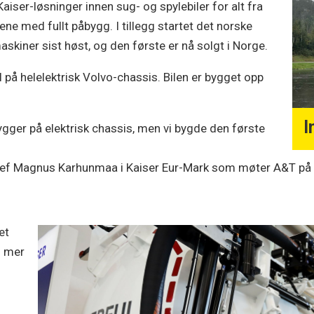
aiser-løsninger innen sug- og spylebiler for alt fra
lene med fullt påbygg. I tillegg startet det norske
skiner sist høst, og den første er nå solgt i Norge.
l på helelektrisk Volvo-chassis. Bilen er bygget opp
I
bygger på elektrisk chassis, men vi bygde den første
k sjef Magnus Karhunmaa i Kaiser Eur-Mark som møter A&T på
et
g mer