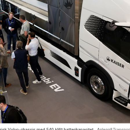
trisk Volvo-chassis med 540 kWt batterikapasitet.
Anlegg&Transpor