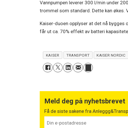
Vannpumpen leverer 300 l/min under 200
trommel som standard. Dette kan økes. 
Kaiser-duoen opplyser at det nå bygges o
får ut ca. 70% effekt av batteri kapasitet
KAISER
TRANSPORT
KAISER NORDIC
Meld deg på nyhetsbrevet
Få de siste sakene fra Anleggg&Transpo