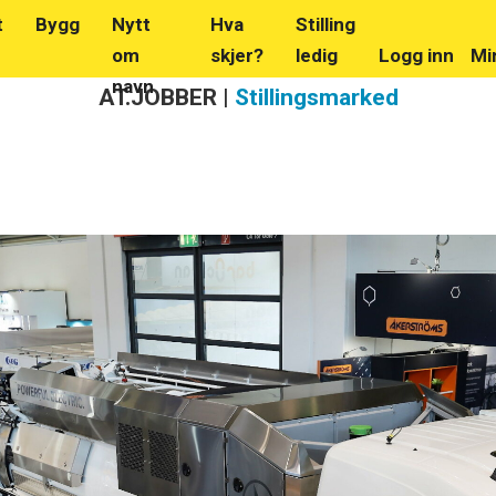
t
Bygg
Nytt
Hva
Stilling
om
skjer?
ledig
Logg inn
Mi
navn
AT.JOBBER |
Stillingsmarked