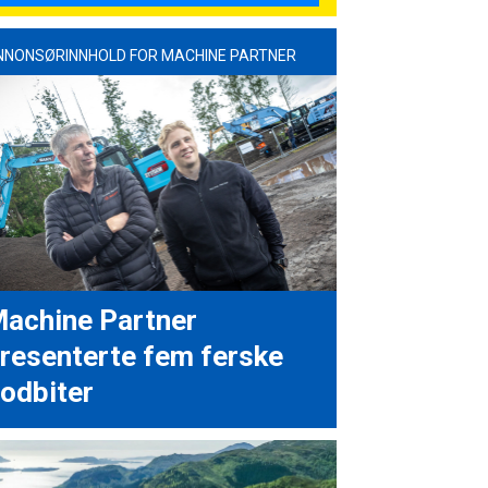
NNONSØRINNHOLD FOR MACHINE PARTNER
achine Partner
resenterte fem ferske
odbiter