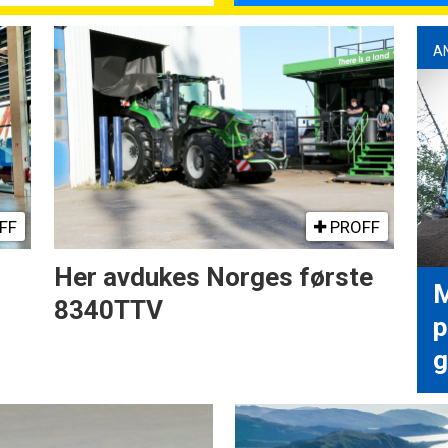
A
FF
PROFF
Her avdukes Norges første
M
8340TTV
p
g