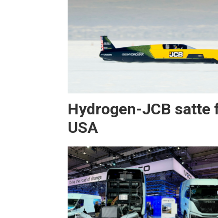
Hydrogen-JCB satte f
USA