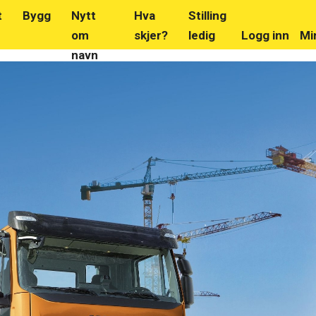
t
Bygg
Nytt
Hva
Stilling
om
skjer?
ledig
Logg inn
Mi
navn