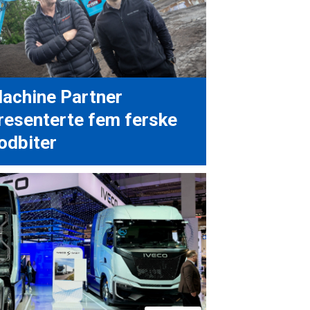
achine Partner
resenterte fem ferske
odbiter