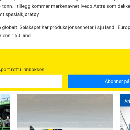
 16 tonn. I tillegg kommer merkenavnet Iveco Astra som dek
t spesialkjøretøy.
globalt. Selskapet har produksjonsenheter i sju land i Europ
r enn 160 land.
t
port rett i innboksen
AN