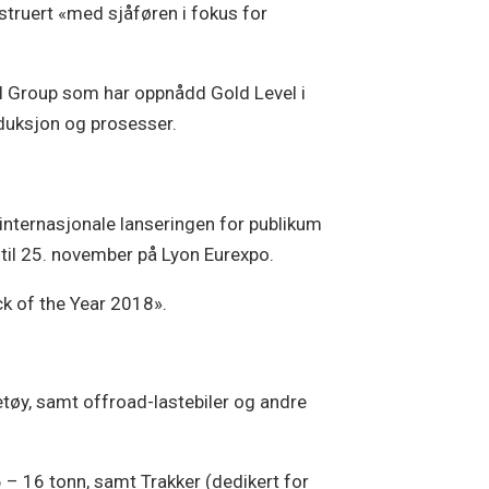
struert «med sjåføren i fokus for
al Group som har oppnådd Gold Level i
duksjon og prosesser.
 internasjonale lanseringen for publikum
. til 25. november på Lyon Eurexpo.
uck of the Year 2018».
etøy, samt offroad-lastebiler og andre
 – 16 tonn, samt Trakker (dedikert for