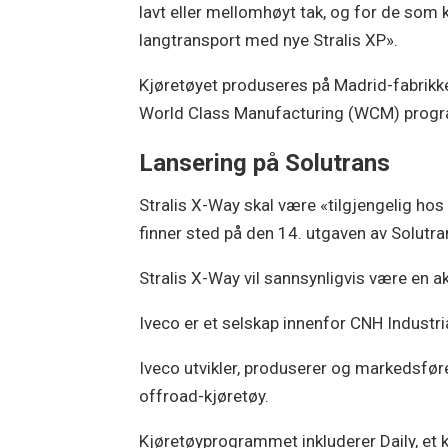
lavt eller mellomhøyt tak, og for de som 
langtransport med nye Stralis XP».
Kjøretøyet produseres på Madrid-fabrikke
World Class Manufacturing (WCM) program
Lansering på Solutrans
Stralis X-Way skal være «tilgjengelig ho
finner sted på den 14. utgaven av Solutra
Stralis X-Way vil sannsynligvis være en ak
Iveco er et selskap innenfor CNH Industria
Iveco utvikler, produserer og markedsføre
offroad-kjøretøy.
Kjøretøyprogrammet inkluderer Daily, et 