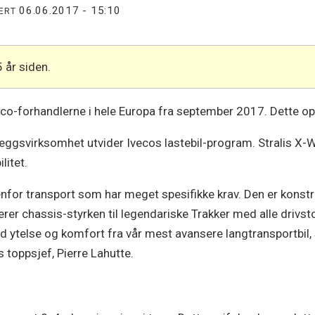
06.06.2017 - 15:10
TERT
5 år siden.
veco-forhandlerne i hele Europa fra september 2017. Dette o
leggsvirksomhet utvider Ivecos lastebil-program. Stralis X-W
litet.
enfor transport som har meget spesifikke krav. Den er konstr
rer chassis-styrken til legendariske Trakker med alle drivs
d ytelse og komfort fra vår mest avansere langtransportbil
s toppsjef, Pierre Lahutte.