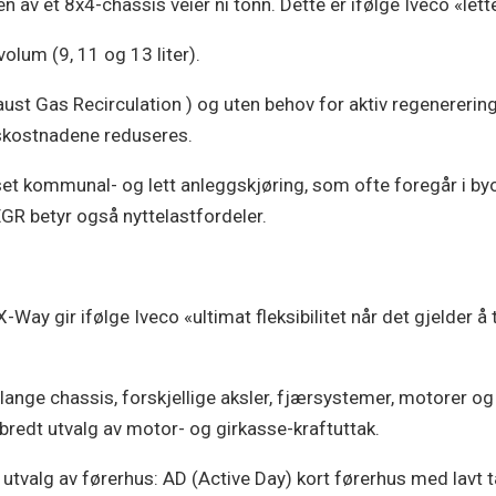
av et 8x4-chassis veier ni tonn. Dette er ifølge Iveco «lette
volum (9, 11 og 13 liter).
t Gas Recirculation ) og uten behov for aktiv regenerering,
dskostnadene reduseres.
asset kommunal- og lett anleggskjøring, som ofte foregår i
GR betyr også nyttelastfordeler.
ay gir ifølge Iveco «ultimat fleksibilitet når det gjelder å t
ange chassis, forskjellige aksler, fjærsystemer, motorer og 
 bredt utvalg av motor- og girkasse-kraftuttak.
tvalg av førerhus: AD (Active Day) kort førerhus med lavt t