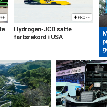
FF
PROFF
te
Hydrogen-JCB satte
M
fartsrekord i USA
p
g