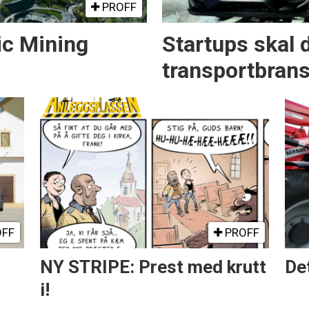
PROFF
ic Mining
Startups skal 
transportbran
FF
PROFF
NY STRIPE: Prest med krutt
Det
i!