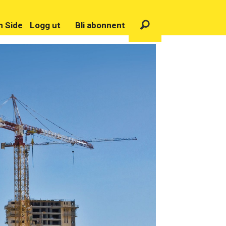
n Side
Logg ut
Bli abonnent