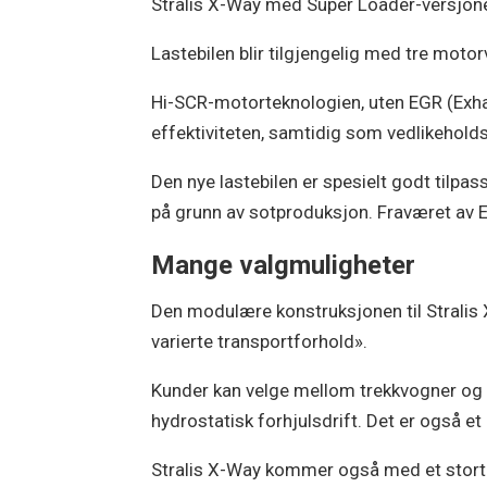
Stralis X-Way med Super Loader-versjonen 
Lastebilen blir tilgjengelig med tre motor
Hi-SCR-motorteknologien, uten EGR (Exhaus
effektiviteten, samtidig som vedlikehol
Den nye lastebilen er spesielt godt tilp
på grunn av sotproduksjon. Fraværet av E
Mange valgmuligheter
Den modulære konstruksjonen til Stralis X-W
varierte transportforhold».
Kunder kan velge mellom trekkvogner og l
hydrostatisk forhjulsdrift. Det er også et
Stralis X-Way kommer også med et stort u