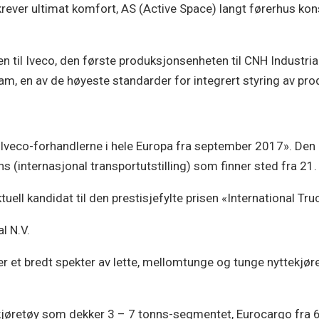
krever ultimat komfort, AS (Active Space) langt førerhus kon
n til Iveco, den første produksjonsenheten til CNH Industri
, en av de høyeste standarder for integrert styring av pro
s Iveco-forhandlerne i hele Europa fra september 2017». Den
ns (internasjonal transportutstilling) som finner sted fra 21
tuell kandidat til den prestisjefylte prisen «International Tr
l N.V.
r et bredt spekter av lette, mellomtunge og tunge nyttekjør
kjøretøy som dekker 3 – 7 tonns-segmentet, Eurocargo fra 6