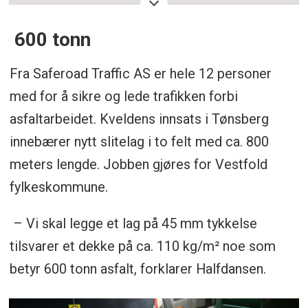
være pelletsfyring, til tross for lengre
transportavstand.
600 tonn
Pelletsfyringen på Lierskogen reduserer
Fra Saferoad Traffic AS er hele 12 personer
CO₂-utslippene betydelig, noe som gjør det
med for å sikre og lede trafikken forbi
økonomisk og miljømessig gunstig å hente
asfaltarbeidet. Kveldens innsats i Tønsberg
asfalt derfra.
innebærer nytt slitelag i to felt med ca. 800
meters lengde. Jobben gjøres for Vestfold
Oppsummeringen er generert av Labrador
fylkeskommune.
AI, men gjennomlest av en journalist.
– Vi skal legge et lag på 45 mm tykkelse
tilsvarer et dekke på ca. 110 kg/m² noe som
betyr 600 tonn asfalt, forklarer Halfdansen.