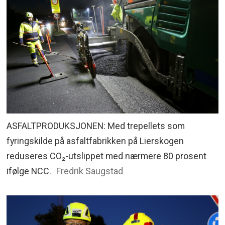
ASFALTPRODUKSJONEN: Med trepellets som
fyringskilde på asfaltfabrikken på Lierskogen
reduseres CO₂-utslippet med nærmere 80 prosent
ifølge NCC.
Fredrik Saugstad