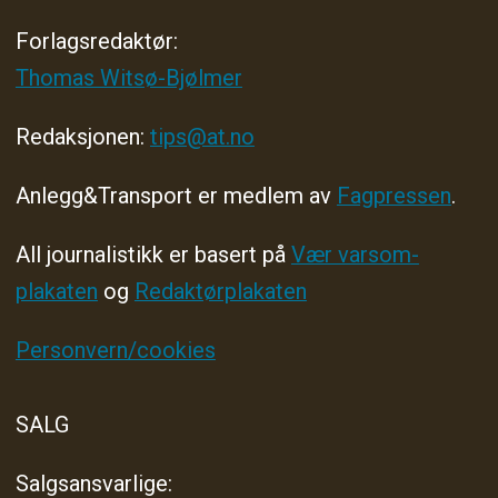
Forlagsredaktør
:
Thomas Witsø-Bjølmer
Redaksjonen:
tips@at.no
Anlegg&Transport er medlem av
Fagpressen
.
All journalistikk er basert på
Vær varsom-
plakaten
og
Redaktørplakaten
Personvern/cookies
SALG
Salgsansvarlige: