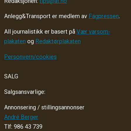
Redaksjonen:
tips@at.no
Anlegg&Transport er medlem av
Fagpressen
.
All journalistikk er basert på
Vær varsom-
plakaten
og
Redaktørplakaten
Personvern/cookies
SALG
Salgsansvarlige:
Annonsering / stillingsannonser
André Berger
Tlf: 986 43 739