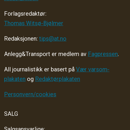
Forlagsredaktør
:
Thomas Witsø-Bjølmer
Redaksjonen:
tips@at.no
Anlegg&Transport er medlem av
Fagpressen
.
All journalistikk er basert på
Vær varsom-
plakaten
og
Redaktørplakaten
Personvern/cookies
SALG
Salgsansvarlige: