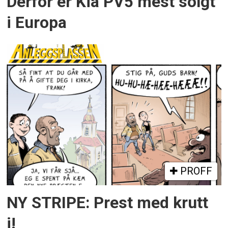
Derfor er Kia PV5 mest solgt
i Europa
PROFF
NY STRIPE: Prest med krutt
i!