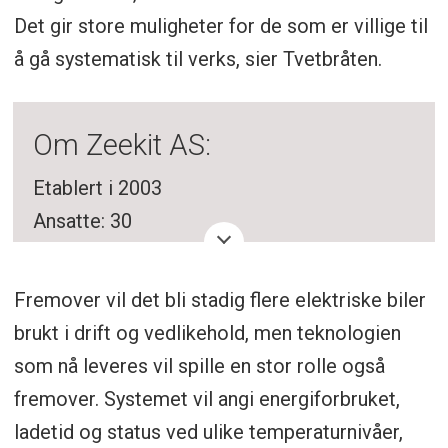
Det gir store muligheter for de som er villige til
å gå systematisk til verks, sier Tvetbråten.
Om Zeekit AS:
Etablert i 2003
Ansatte: 30
Base: Trollåsen
Daglig leder: Robert Bengtsson-Fosen
Fremover vil det bli stadig flere elektriske biler
Omsetning 2022: 41 millioner kr
brukt i drift og vedlikehold, men teknologien
Norsk leverandør av SaaS-løsninger til det
som nå leveres vil spille en stor rolle også
nordiske markedet innen feltservice,
fremover. Systemet vil angi energiforbruket,
flåtestyring og elektroniske kjørebøker.
ladetid og status ved ulike temperaturnivåer,