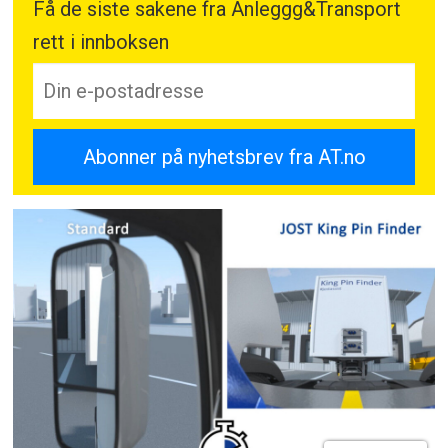
Få de siste sakene fra Anleggg&Transport
rett i innboksen