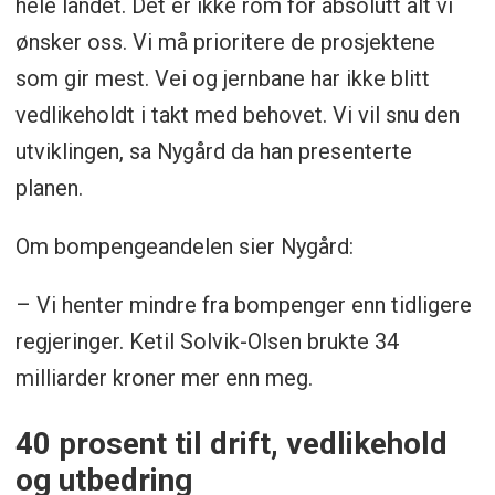
hele landet. Det er ikke rom for absolutt alt vi
ønsker oss. Vi må prioritere de prosjektene
Tunnel på E39 mellom Figgjo og Ålgård
som gir mest. Vei og jernbane har ikke blitt
Forlengelse av den planlagte
vedlikeholdt i takt med behovet. Vi vil snu den
flyplasstunnelen i Tromsø
utviklingen, sa Nygård da han presenterte
Utbedring og rassikring av E10 i
planen.
Lofoten, først strekningen
Om bompengeandelen sier Nygård:
Nappstraumen-Å
Utbedring av E6 gjennom Sørfold
– Vi henter mindre fra bompenger enn tidligere
kommune
regjeringer. Ketil Solvik-Olsen brukte 34
milliarder kroner mer enn meg.
Fullfinansiering av E6 Olderdalen-
Langslett og Nordkjosbotn-Hatteng
40 prosent til drift, vedlikehold
E39 Nordhordlandstunnelen
og utbedring