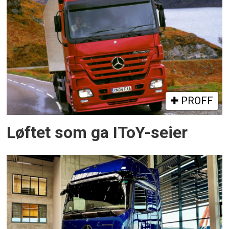
PROFF
Løftet som ga IToY-seier