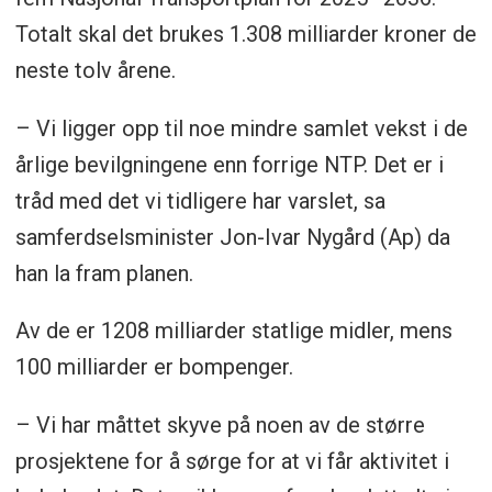
og Fredrikstad til 23 milliarder kroner
Totalt skal det brukes 1.308 milliarder kroner de
Veipakke på rundt 18 milliarder kroner
neste tolv årene.
til Buskerud, inkludert ny E16 mellom
Skaret og Hønefoss
– Vi ligger opp til noe mindre samlet vekst i de
årlige bevilgningene enn forrige NTP. Det er i
10 milliarder til dobbeltspor på
tråd med det vi tidligere har varslet, sa
jernbanen til Hamar
samferdselsminister Jon-Ivar Nygård (Ap) da
Røros- og Solørbanen skal
han la fram planen.
elektrifiseres for rundt 8 milliarder
kroner
Av de er 1208 milliarder statlige midler, mens
100 milliarder er bompenger.
6 milliarder til E134 Dagslett-E18 i Lier
kommune
– Vi har måttet skyve på noen av de større
2,4 milliarder til E134 Bakka-Mo i Etne
prosjektene for å sørge for at vi får aktivitet i
kommune