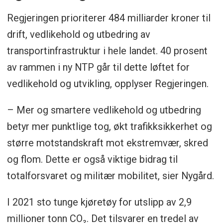
Ny E18 Retvet-Vinterbro i Ås og Nordre
Regjeringen prioriterer 484 milliarder kroner til
Follo
drift, vedlikehold og utbedring av
Stad skipstunnel: Ytterligere 3,2
transportinfrastruktur i hele landet. 40 prosent
milliarder kroner til prosjektet.
av rammen i ny NTP går til dette løftet for
vedlikehold og utvikling, opplyser Regjeringen.
Disse prioriteres ikke:
– Mer og smartere vedlikehold og utbedring
Byggingen av Hordfast – ferjefri
betyr mer punktlige tog, økt trafikksikkerhet og
forbindelse på E39 mellom Stord og Os
større motstandskraft mot ekstremvær, skred
i Vestland – utsettes. Regjeringen vil
og flom. Dette er også viktige bidrag til
«vurdere prosjektet ved en senere
totalforsvaret og militær mobilitet, sier Nygård.
rullering av porteføljen når
handlingsrommet tillater det»
I 2021 sto tunge kjøretøy for utslipp av 2,9
millioner tonn CO₂. Det tilsvarer en tredel av
Ny E18 forbi Sandvika er ute av