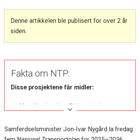
Denne artikkelen ble publisert for over 2 år
siden.
Fakta om NTP:
Disse prosjektene får midler:
39 milliarder til ny E16 og jernbane
mellom Arna og Stanghelle
Samferdselsminister Jon-Ivar Nygård la fredag
Dobbeltspor på jernbanen mellom Råde
fem Nasjonal Transportplan for 2025–2036.