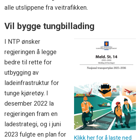
alle utslippene fra veitrafikken.
Nasjonal transportplan og flyttet over i
utviklingsporteføljen med prosjektene
Vil bygge tungbillading
som ikke er prioritert.
I NTP ønsker
Byggingen av Bybanen i Bergen
regjeringen å legge
utsettes. Regjeringen vil heller prioritere
bedre til rette for
oppgradering og forlengelse av dagens
utbygging av
Fløyfjelltunnel
ladeinfrastruktur for
Ringeriksbanen utsettes, til fordel for
tunge kjøretøy. I
blant annet fire felts motorvei mellom
desember 2022 la
Skaret og Hønefoss
regjeringen fram en
Bergensbanen: Utsettelse av
ladestrategi, og i juni
Ringeriksbanen betyr at togene mellom
2023 fulgte en plan for
Klikk her for å laste ned