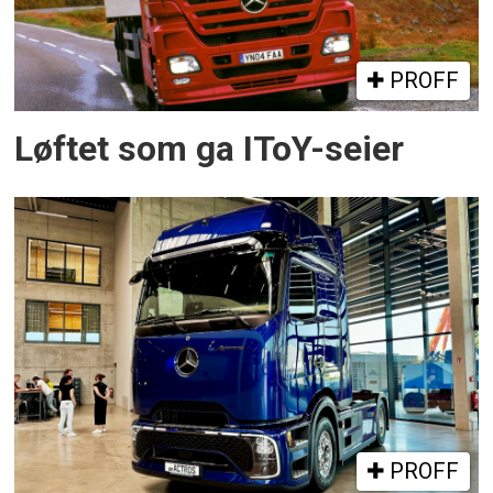
PROFF
Løftet som ga IToY-seier
PROFF