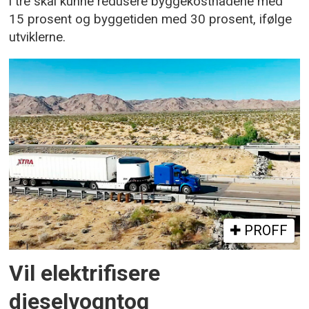
i tre skal kunne redusere byggekostnadene med
15 prosent og byggetiden med 30 prosent, ifølge
utviklerne.
PROFF
Vil elektrifisere
dieselvogntog