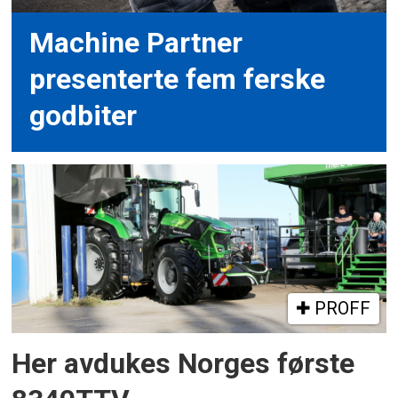
Machine Partner
presenterte fem ferske
godbiter
PROFF
Her avdukes Norges første