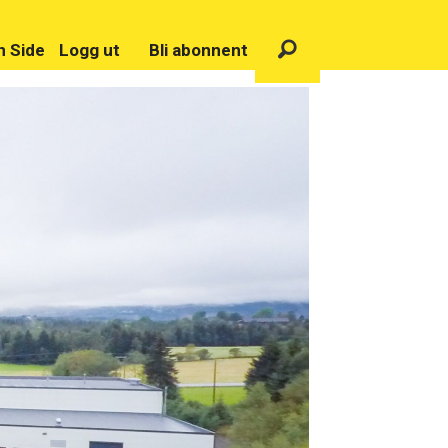
n Side
Logg ut
Bli abonnent