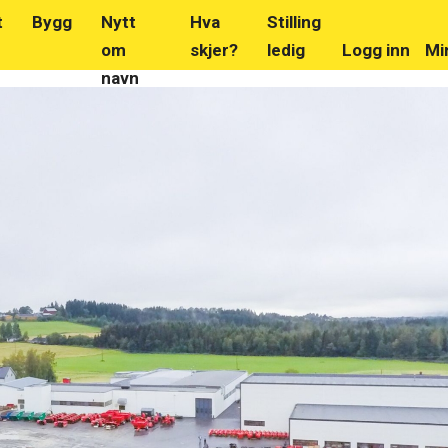
t
Bygg
Nytt
Hva
Stilling
om
skjer?
ledig
Logg inn
Mi
navn