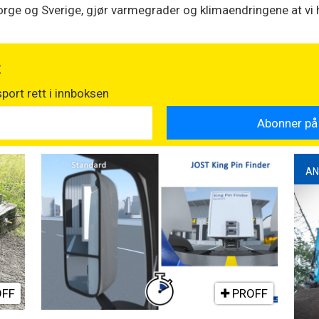
rge og Sverige, gjør varmegrader og klimaendringene at vi he
t
port rett i innboksen
AN
FF
PROFF