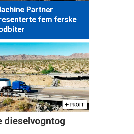
achine Partner
resenterte fem ferske
odbiter
PROFF
re dieselvogntog