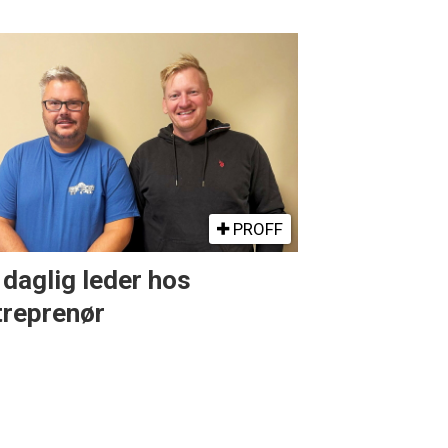
PROFF
 daglig leder hos
treprenør