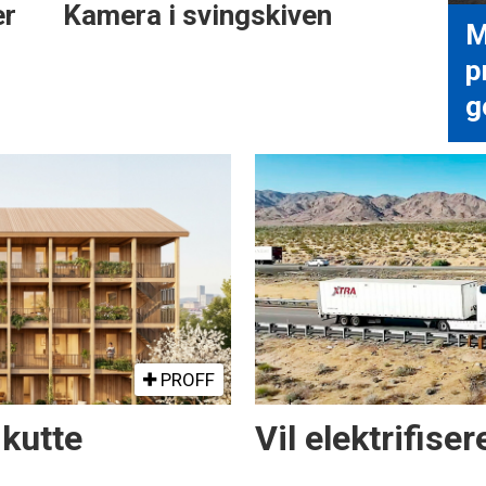
er
Kamera i svingskiven
M
p
g
PROFF
 kutte
Vil elektrifise