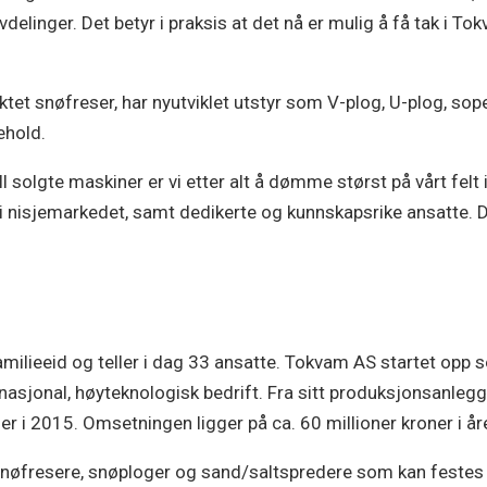
elinger. Det betyr i praksis at det nå er mulig å få tak i T
uktet snøfreser, har nyutviklet utstyr som V-plog, U-plog, 
ehold.
 solgte maskiner er vi etter alt å dømme størst på vårt felt i
g i nisjemarkedet, samt dedikerte og kunnskapsrike ansatte. D
familieeid og teller i dag 33 ansatte. Tokvam AS startet opp
ternasjonal, høyteknologisk bedrift. Fra sitt produksjonsanleg
i 2015. Omsetningen ligger på ca. 60 millioner kroner i åre
t snøfresere, snøploger og sand/saltspredere som kan festes 