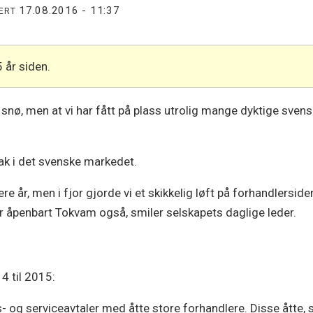
17.08.2016 - 11:37
TERT
5 år siden.
snø, men at vi har fått på plass utrolig mange dyktige svensk
tak i det svenske markedet.
ere år, men i fjor gjorde vi et skikkelig løft på forhandlerside
er åpenbart Tokvam også, smiler selskapets daglige leder.
4 til 2015:
s- og serviceavtaler med åtte store forhandlere. Disse åtte, 