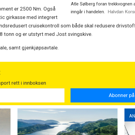
Atle Sølberg foran trekkvogne
moment er 2500 Nm. Også
inngår i handelen.
Halvdan Kors
ic girkasse med integrert
tandsredusert cruisekontroll som både skal redusere drivstof
8 tonn og er utstyrt med Jost svingskive.
tale, samt gjenkjøpsavtale.
t
port rett i innboksen
AN