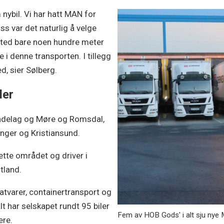
nybil. Vi har hatt MAN for
ss var det naturlig å velge
sted bare noen hundre meter
 i denne transporten. I tillegg
d, sier Sølberg.
ler
øndelag og Møre og Romsdal,
nger og Kristiansund.
ette området og driver i
tland.
tvarer, containertransport og
t har selskapet rundt 95 biler
Fem av HOB Gods' i alt sju ny
ere.