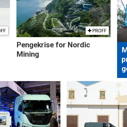
FF
PROFF
Pengekrise for Nordic
M
Mining
p
g