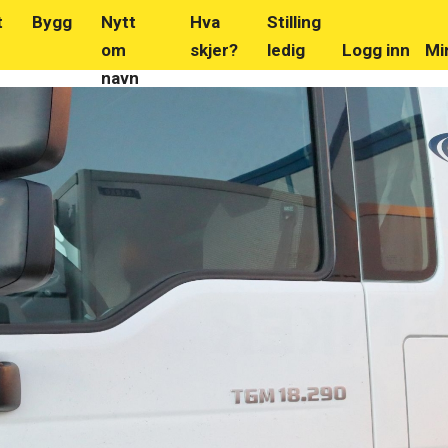
t
Bygg
Nytt
Hva
Stilling
om
skjer?
ledig
Logg inn
Mi
navn