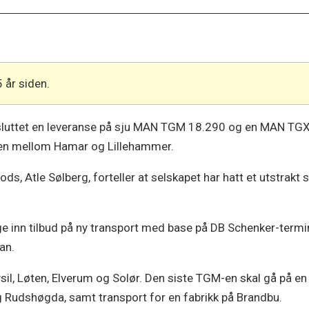
5 år siden.
luttet en leveranse på sju MAN TGM 18.290 og en MAN TGX
ren mellom Hamar og Lillehammer.
ods, Atle Sølberg, forteller at selskapet har hatt et utstra
legge inn tilbud på ny transport med base på DB Schenker-term
han.
ysil, Løten, Elverum og Solør. Den siste TGM-en skal gå på en
g Rudshøgda, samt transport for en fabrikk på Brandbu.