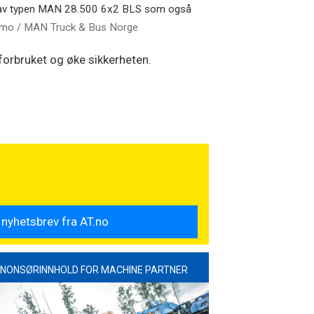
n av typen MAN 28.500 6x2 BLS som også
mo / MAN Truck & Bus Norge
forbruket og øke sikkerheten.
NONSØRINNHOLD FOR MACHINE PARTNER