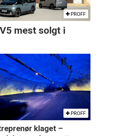
PROFF
PV5 mest solgt i
PROFF
treprenør klaget –