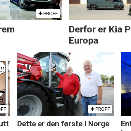
PROFF
frem
Derfor er Kia 
Europa
FF
PROFF
utt
Dette er den første i Norge
En