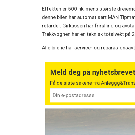
Effekten er 500 hk, mens største dreie
denne bilen har automatisert MAN Tipmat
retarder. Girkassen har frirulling og avs
Trekkvognen har en teknisk totalvekt på 2
Alle bilene har service- og reparasjonsav
Meld deg på nyhetsbreve
Få de siste sakene fra Anleggg&Trans