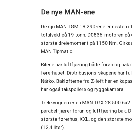
De nye MAN-ene
De sju MAN TGM 18.290-ene er nesten ide
totalvekt på 19 tonn. D0836-motoren på 6,
største dreiemoment på 1150 Nm. Girkas
MAN Tipmatic.
Bilene har luftfjæring både foran og bak 
førerhuset. Distribusjons-skapene har ful
Närko. Bakløfterne fra Z-løft har en kapas
har også takspoilere og ryggekamera.
Trekkvognen er en MAN TGX 28.500 6x2 
parabelfjærer foran og luftfjæring bak. 
største førerhus, XXL, og den største 
(12,4 liter).