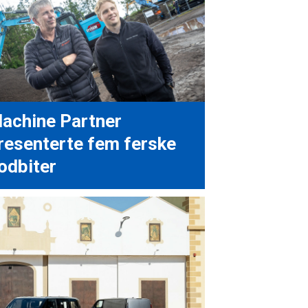
achine Partner
resenterte fem ferske
odbiter