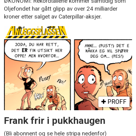
ØKONOMI: Rekordtallene kommer samtidig som
Oljefondet har gått glipp av over 24 milliarder
kroner etter salget av Caterpillar-aksjer.
PROFF
Frank frir i pukkhaugen
(Bli abonnent og se hele stripa nedenfor)