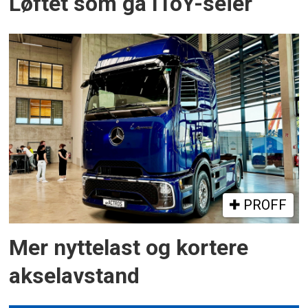
Løftet som ga IToY-seier
PROFF
Mer nyttelast og kortere
akselavstand