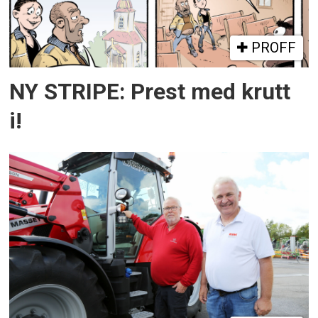
PROFF
NY STRIPE: Prest med krutt
i!