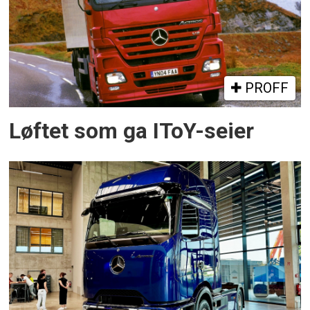
PROFF
Løftet som ga IToY-seier