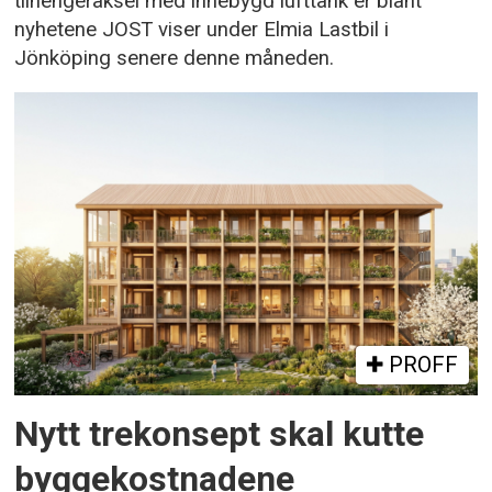
tilhengeraksel med innebygd lufttank er blant
nyhetene JOST viser under Elmia Lastbil i
Jönköping senere denne måneden.
PROFF
Nytt trekonsept skal kutte
byggekostnadene