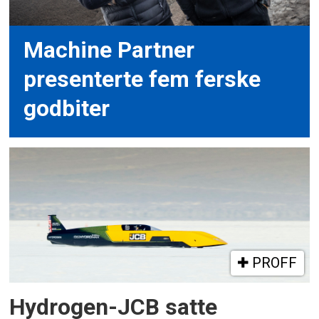
Machine Partner
presenterte fem ferske
godbiter
PROFF
Hydrogen-JCB satte