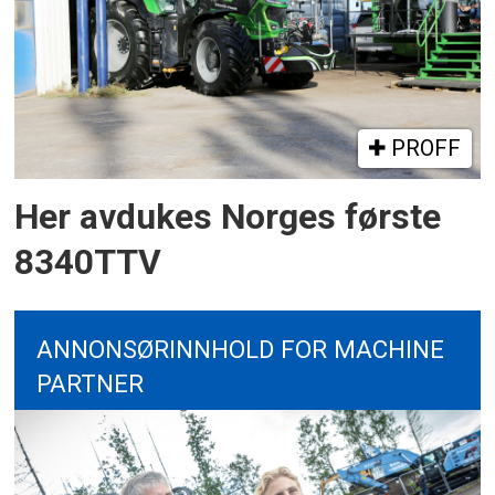
PROFF
Her avdukes Norges første
8340TTV
ANNONSØRINNHOLD FOR MACHINE
PARTNER