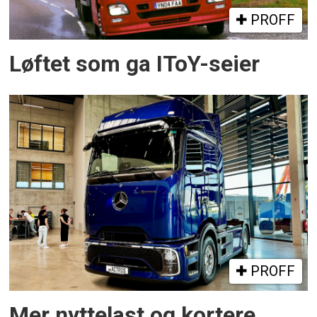
PROFF
Løftet som ga IToY-seier
PROFF
Mer nyttelast og kortere