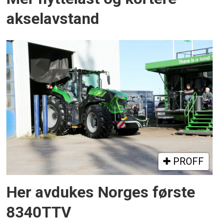
akselavstand
PROFF
Her avdukes Norges første
8340TTV