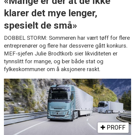
«Mange er der at de ikke
klarer det mye lenger,
spesielt de små»
DOBBEL STORM: Sommeren har vært tøff for flere
entreprenører og flere har dessverre gått konkurs.
MEF-sjefen Julie Brodtkorb sier likviditeten er
tynnslitt for mange, og ber både stat og
fylkeskommuner om å aksjonere raskt.
PROFF