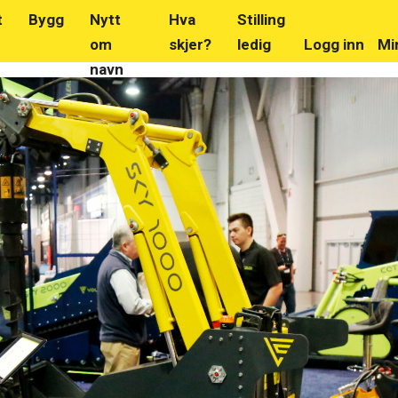
t
Bygg
Nytt
Hva
Stilling
om
skjer?
ledig
Logg inn
Mi
navn