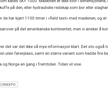
 som kalles SKY 1000. Maskinen er ikke stor i dimensjonene,
kuffe på den, eller hydrauliske redskap som bor eller slagh
r de har kjørt 1100 timer i «field test» med maskinen, og a
 sørover på det amerikanske kontinentet, men vi ønsker å kom
over det var det ikke så mye informasjon klart. Det sto også 
in uten førerplass, samt én større variant som hadde fire belte
a og Norge en gang i fremtiden. Tiden vil vise.
CONEXPO