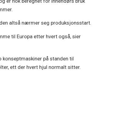
 og er nok beregnet for innendørs bruk
ammer.
t den altså nærmer seg produksjonsstart.
me til Europa etter hvert også, sier
to konseptmaskiner på standen til
r, ett der hvert hjul normalt sitter.