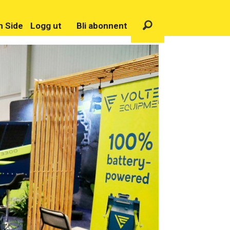
n Side
Logg ut
Bli abonnent