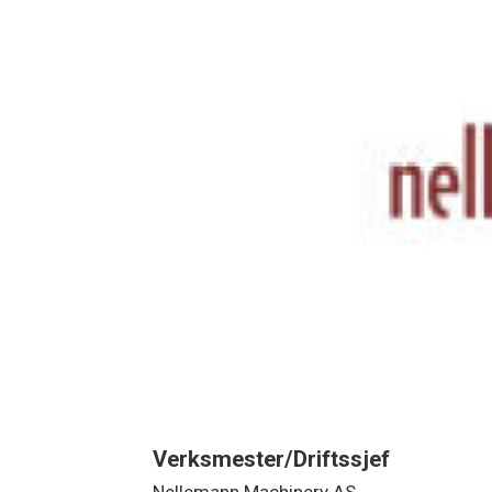
Verksmester/Driftssjef
Nellemann Machinery AS