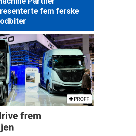
achine Partner
resenterte fem ferske
odbiter
PROFF
drive frem
sjen