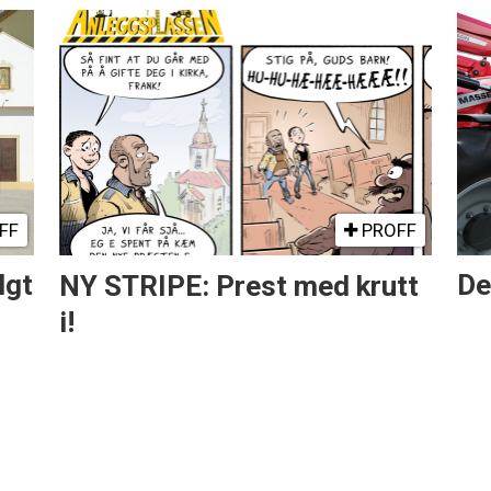
FF
PROFF
lgt
NY STRIPE: Prest med krutt
De
i!