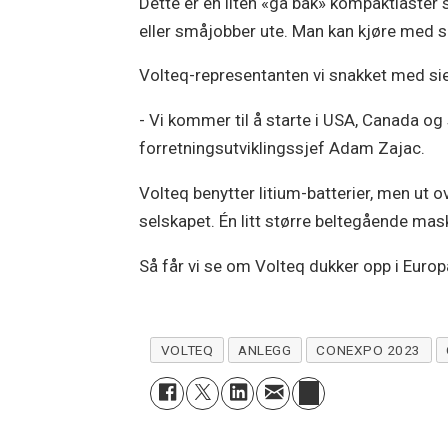
Dette er en liten «gå bak» kompaktlaster
eller småjobber ute. Man kan kjøre med s
Volteq-representanten vi snakket med sie
- Vi kommer til å starte i USA, Canada og
forretningsutviklingssjef Adam Zajac.
Volteq benytter litium-batterier, men ut 
selskapet. Én litt større beltegående mask
Så får vi se om Volteq dukker opp i Europ
VOLTEQ
ANLEGG
CONEXPO 2023