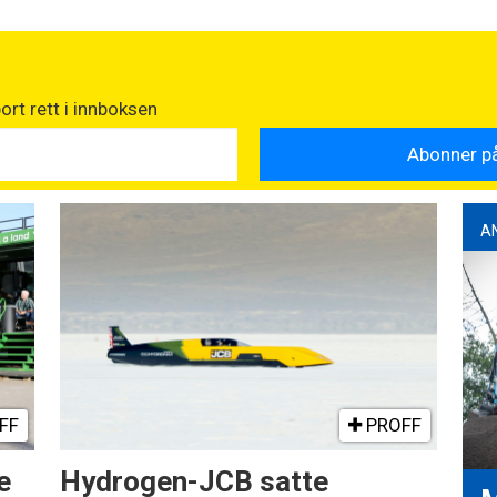
rt rett i innboksen
A
FF
PROFF
e
Hydrogen-JCB satte