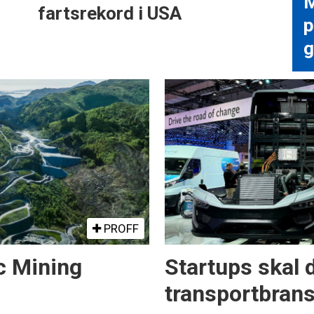
M
fartsrekord i USA
p
g
PROFF
c Mining
Startups skal 
transportbran