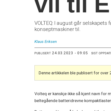
vil til
VOLTEQ: I august går selskapets f
konseptmaskiner til.
Klaus
Eriksen
24.03.2023 - 09:05
PUBLISERT
SIST OPPDA
Denne artikkelen ble publisert for over 
Volteq er kanskje ikke så kjent navn for 
beltegående batteridrevne kompaktlastere