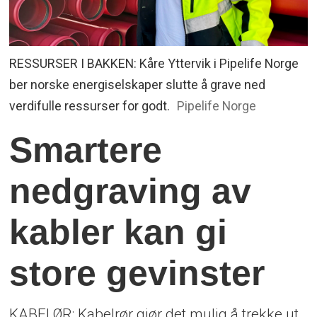
RESSURSER I BAKKEN: Kåre Yttervik i Pipelife Norge
ber norske energiselskaper slutte å grave ned
verdifulle ressurser for godt.
Pipelife Norge
Smartere
nedgraving av
kabler kan gi
store gevinster
KABELØR: Kabelrør gjør det mulig å trekke ut