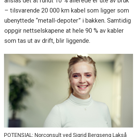
anslås det at rundt 10 % allerede er ute av bruk
– tilsvarende 20 000 km kabel som ligger som
ubenyttede “metall-depoter” i bakken. Samtidig
oppgir nettselskapene at hele 90 % av kabler
som tas ut av drift, blir liggende.
POTENSIAL: Norconsult ved Sigrid Bergseng Lakså