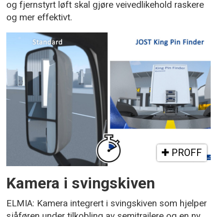
og fjernstyrt løft skal gjøre veivedlikehold raskere
og mer effektivt.
PROFF
Kamera i svingskiven
ELMIA: Kamera integrert i svingskiven som hjelper
sjåføren under tilkobling av semitrailere og en ny