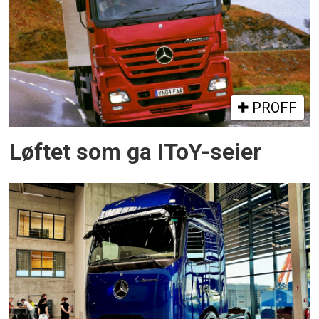
PROFF
Løftet som ga IToY-seier