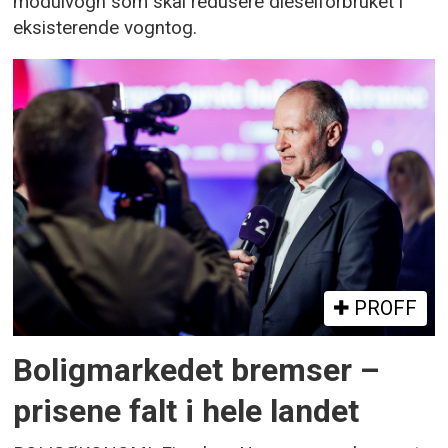
modulvogn som skal redusere dieselforbruket i
eksisterende vogntog.
PROFF
Boligmarkedet bremser –
prisene falt i hele landet