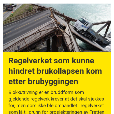
Regelverket som kunne
hindret brukollapsen kom
etter brubyggingen
Blokkutrivning er en bruddform som
gjeldende regelverk krever at det skal sjekkes
for, men som ikke ble omhandlet i regelverket
som lå til grunn for prosjekteringen av Tretten