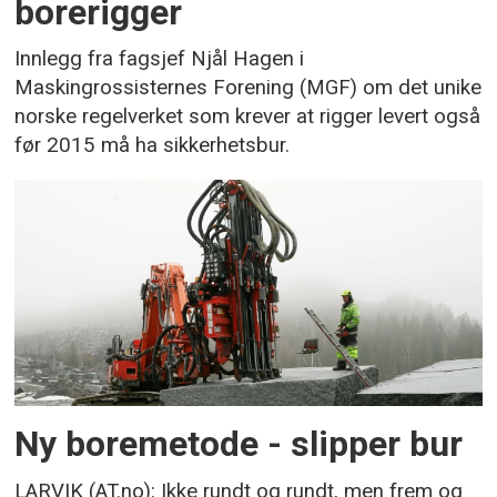
borerigger
Innlegg fra fagsjef Njål Hagen i
Maskingrossisternes Forening (MGF) om det unike
norske regelverket som krever at rigger levert også
før 2015 må ha sikkerhetsbur.
Ny boremetode - slipper bur
LARVIK (AT.no): Ikke rundt og rundt, men frem og