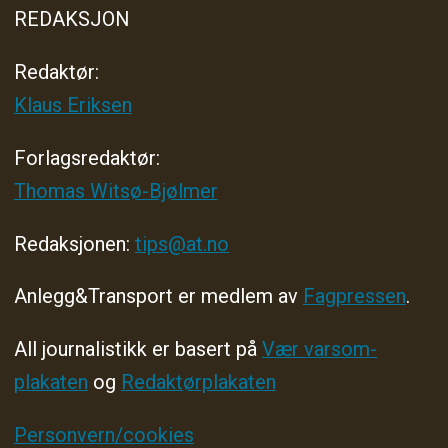
REDAKSJON
Redaktør:
Klaus Eriksen
Forlagsredaktør
:
Thomas Witsø-Bjølmer
Redaksjonen:
tips@at.no
Anlegg&Transport er medlem av
Fagpressen
.
All journalistikk er basert på
Vær varsom-
plakaten
og
Redaktørplakaten
Personvern/cookies