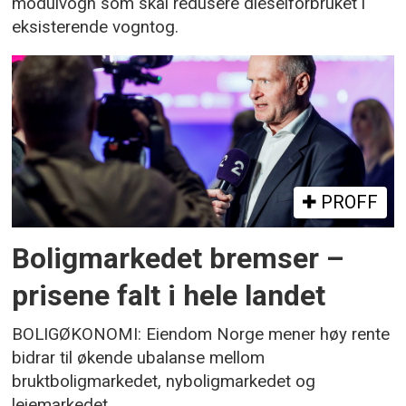
modulvogn som skal redusere dieselforbruket i
eksisterende vogntog.
PROFF
Boligmarkedet bremser –
prisene falt i hele landet
BOLIGØKONOMI: Eiendom Norge mener høy rente
bidrar til økende ubalanse mellom
bruktboligmarkedet, nyboligmarkedet og
leiemarkedet.