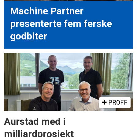
Machine Partner
presenterte fem ferske
godbiter
PROFF
Aurstad med i
milliardprosjekt