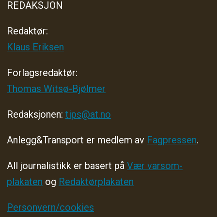
REDAKSJON
Redaktør:
Klaus Eriksen
Forlagsredaktør
:
Thomas Witsø-Bjølmer
Redaksjonen:
tips@at.no
Anlegg&Transport er medlem av
Fagpressen
.
All journalistikk er basert på
Vær varsom-
plakaten
og
Redaktørplakaten
Personvern/cookies