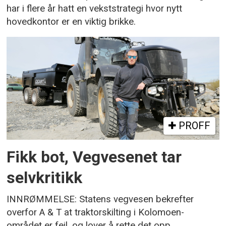
har i flere år hatt en vekststrategi hvor nytt
hovedkontor er en viktig brikke.
PROFF
Fikk bot, Vegvesenet tar
selvkritikk
INNRØMMELSE: Statens vegvesen bekrefter
overfor A & T at traktorskilting i Kolomoen-
området er feil, og lover å rette det opp.