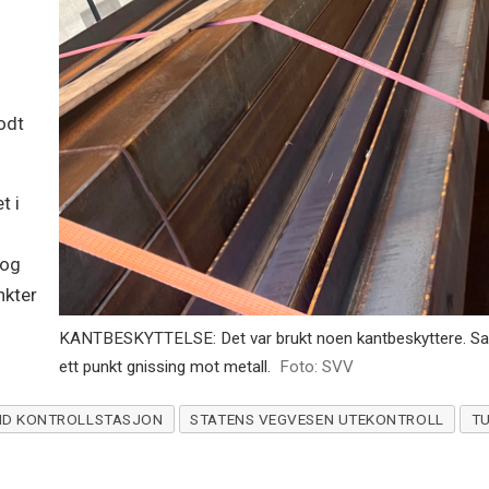
odt
t i
 og
nkter
KANTBESKYTTELSE: Det var brukt noen kantbeskyttere. Samt
ett punkt gnissing mot metall.
Foto: SVV
ND KONTROLLSTASJON
STATENS VEGVESEN UTEKONTROLL
T