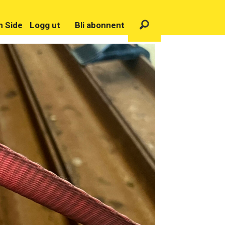
n Side
Logg ut
Bli abonnent