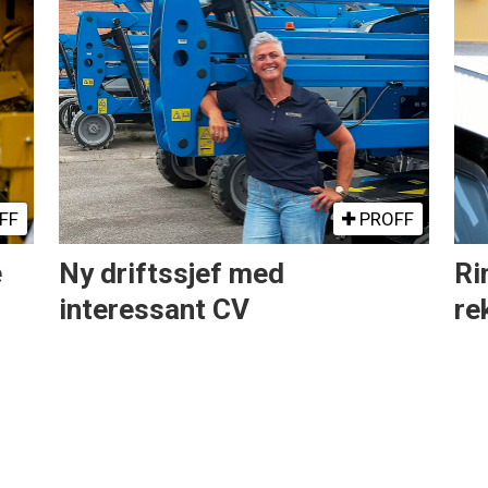
FF
PROFF
e
Ny driftssjef med
Ri
interessant CV
re