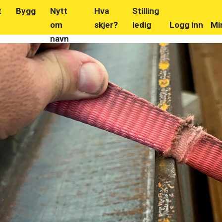
t
Bygg
Nytt
Hva
Stilling
om
skjer?
ledig
Logg inn
Mi
navn