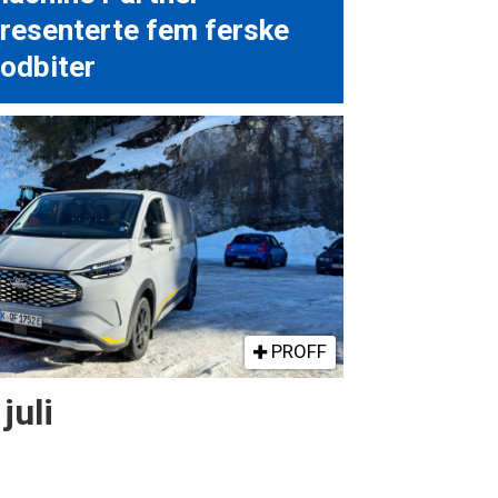
resenterte fem ferske
odbiter
PROFF
juli