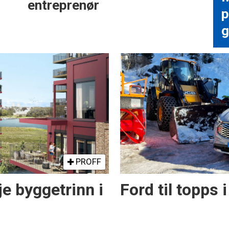
entreprenør
p
g
PROFF
e byggetrinn i
Ford til topps i 