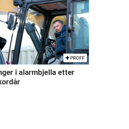
PROFF
nger i alarmbjella etter
kordår