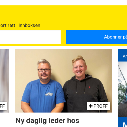
rt rett i innboksen
A
FF
PROFF
Ny daglig leder hos
M