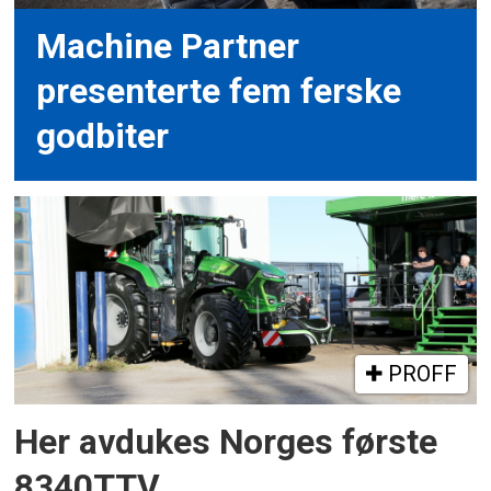
Machine Partner
presenterte fem ferske
godbiter
PROFF
Her avdukes Norges første
8340TTV