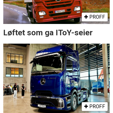
PROFF
Løftet som ga IToY-seier
PROFF