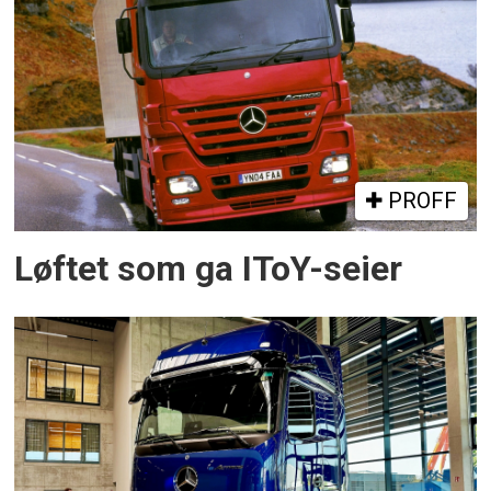
PROFF
Løftet som ga IToY-seier