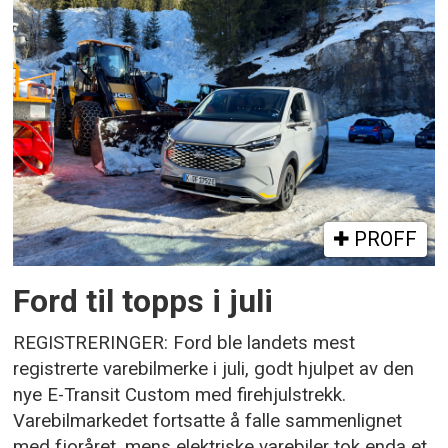
PROFF
Ford til topps i juli
REGISTRERINGER: Ford ble landets mest
registrerte varebilmerke i juli, godt hjulpet av den
nye E-Transit Custom med firehjulstrekk.
Varebilmarkedet fortsatte å falle sammenlignet
med fjoråret, mens elektriske varebiler tok enda et