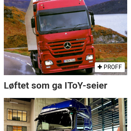
PROFF
Løftet som ga IToY-seier