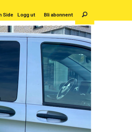
n Side
Logg ut
Bli abonnent