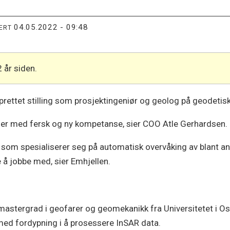
04.05.2022 - 09:48
TERT
2 år siden.
pprettet stilling som prosjektingeniør og geolog på geodetis
mmer med fersk og ny kompetanse, sier COO Atle Gerhardsen.
 som spesialiserer seg på automatisk overvåking av blant an
 å jobbe med, sier Emhjellen.
stergrad i geofarer og geomekanikk fra Universitetet i Os
 med fordypning i å prosessere InSAR data.