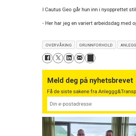
I Cautus Geo går hun inn i nyopprettet st
- Her har jeg en variert arbeidsdag med o
OVERVÅKING
GRUNNFORHOLD
ANLEG
Meld deg på nyhetsbrevet
Få de siste sakene fra Anleggg&Transpo