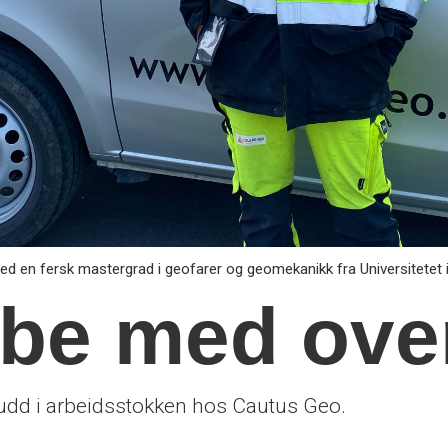
d en fersk mastergrad i geofarer og geomekanikk fra Universitetet i
bbe med ove
kudd i arbeidsstokken hos Cautus Geo.