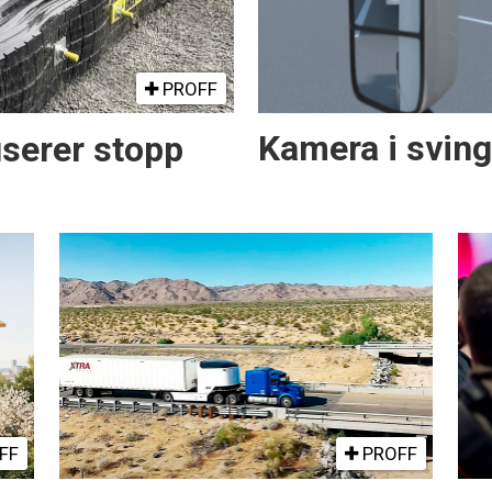
PROFF
serer stopp
Kamera i svin
FF
PROFF