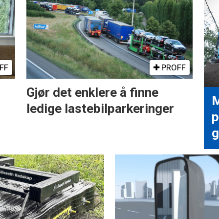
FF
PROFF
Gjør det enklere å finne
M
ledige lastebilparkeringer
p
g