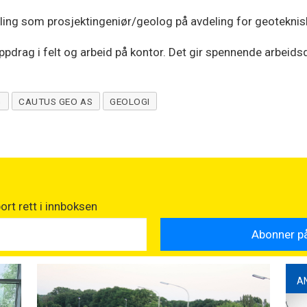
illing som prosjektingeniør/geolog på avdeling for geotekni
ppdrag i felt og arbeid på kontor. Det gir spennende arbeidsd
G
CAUTUS GEO AS
GEOLOGI
rt rett i innboksen
A