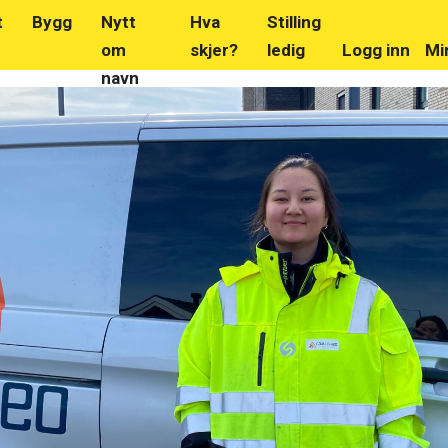
t
Bygg
Nytt
Hva
Stilling
om
skjer?
ledig
Logg inn
Mi
navn