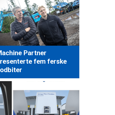
achine Partner
resenterte fem ferske
odbiter