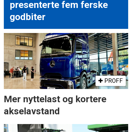
presenterte fem ferske
godbiter
PROFF
Mer nyttelast og kortere
akselavstand