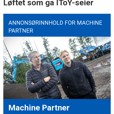
Løftet som ga IToY-seier
ANNONSØRINNHOLD FOR MACHINE
PARTNER
Machine Partner