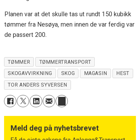
Planen var at det skulle tas ut rundt 150 kubikk
tømmer fra Nesøya, men innen de var ferdig var
de passert 200.
TØMMER
TØMMERTRANSPORT
SKOGAVVIRKNING
SKOG
MAGASIN
HEST
TOR ANDERS SYVERSEN
Meld deg på nyhetsbrevet
Få de siste sakene fra Anleggg&Transport