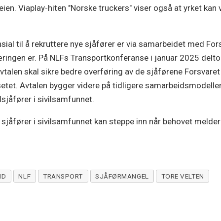
ien. Viaplay-hiten "Norske truckers" viser også at yrket kan 
sial til å rekruttere nye sjåfører er via samarbeidet med For
ringen er. På NLFs Transportkonferanse i januar 2025 deltok
vtalen skal sikre bedre overføring av de sjåførene Forsvare
etet. Avtalen bygger videre på tidligere samarbeidsmodelle
sjåfører i sivilsamfunnet.
t sjåfører i sivilsamfunnet kan steppe inn når behovet melder 
ND
NLF
TRANSPORT
SJÅFØRMANGEL
TORE VELTEN