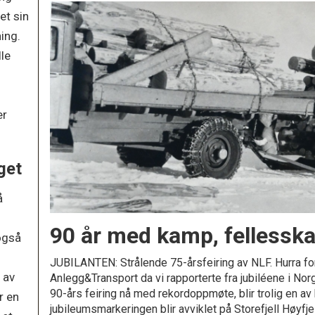
et sin
ning.
lle
.
er
get
å
90 år med kamp, fellesska
også
JUBILANTEN: Strålende 75-årsfeiring av NLF. Hurra for 
 av
Anlegg&Transport da vi rapporterte fra jubiléene i No
90-års feiring nå med rekordoppmøte, blir trolig en av
r en
jubileumsmarkeringen blir avviklet på Storefjell Høyfjell