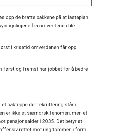
es opp de bratte bakkene på et lasteplan.
syningslinjene fra omverdenen ble
l.
 først i krisetid omverdenen får opp
m først og fremst har jobbet for å bedre
et bakteppe der rekruttering står i
Den er ikke et særnorsk fenomen, men et
ot pensjonsalder i 2035. Det betyr at
armoffensiv rettet mot ungdommen i form