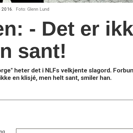
n 2016.
Foto: Glenn Lund
n: - Det er ik
en sant!
rge" heter det i NLFs velkjente slagord. Forbu
 ikke en klisjé, men helt sant, smiler han.
ing