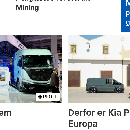
M
Mining
p
g
PROFF
rem
Derfor er Kia 
Europa