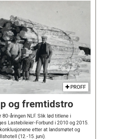
PROFF
p og fremtidstro
80-åringen NLF. Slik lød titlene i
rges Lastebileier-Forbund i 2010 og 2015.
 konklusjonene etter at landsmøtet og
shotell (12.-15. juni).