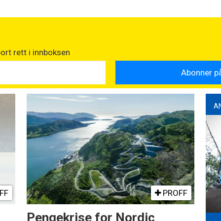
rt rett i innboksen
A
FF
PROFF
Pengekrise for Nordic