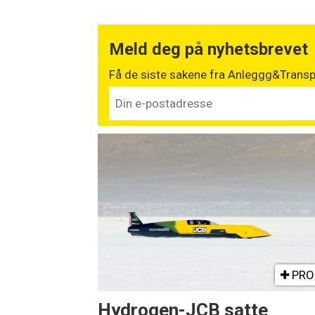
Meld deg på nyhetsbrevet
Få de siste sakene fra Anleggg&Transpo
PRO
Hydrogen-JCB satte