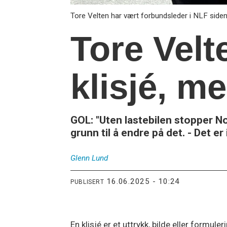
Tore Velten har vært forbundsleder i NLF side
Tore Velte
klisjé, m
GOL: "Uten lastebilen stopper No
grunn til å endre på det. - Det er
Glenn
Lund
16.06.2025 - 10:24
PUBLISERT
En klisjé er et uttrykk, bilde eller formuler