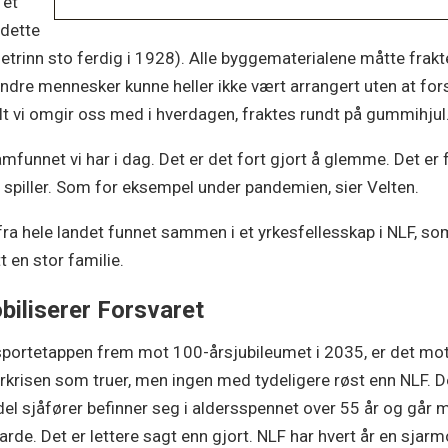
 et
 dette
etrinn sto ferdig i 1928). Alle byggematerialene måtte frakt
dre mennesker kunne heller ikke vært arrangert uten at for
 Alt vi omgir oss med i hverdagen, fraktes rundt på gummihju
amfunnet vi har i dag. Det er det fort gjort å glemme. Det er
 spiller. Som for eksempel under pandemien, sier Velten.
fra hele landet funnet sammen i et yrkesfellesskap i NLF, so
t en stor familie.
obiliserer Forsvaret
sportetappen frem mot 100-årsjubileumet i 2035, er det mot 
rkrisen som truer, men ingen med tydeligere røst enn NLF. 
el sjåfører befinner seg i aldersspennet over 55 år og går m
arde. Det er lettere sagt enn gjort. NLF har hvert år en sj