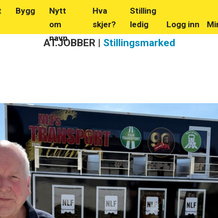
t
Bygg
Nytt
Hva
Stilling
om
skjer?
ledig
Logg inn
Mi
navn
AT.JOBBER |
Stillingsmarked