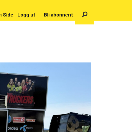
n Side
Logg ut
Bli abonnent