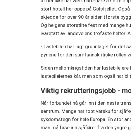
at det ikke har vært bare-bare å sette opp
stort hotell her oppe på Golsfjellet. Også
skjedde for over 90 år siden (første bygg
Og helgens storstilte fest med mange hun
ivaretatt av landeveiens trofaste helter.
- Lastebilen har lagt grunnlaget for det s
øynene for den samfunnskritiske rollen vi
Siden mellomkrigstiden har lastebileiere 
lastebileiernes kår, men som også har blit
Viktig rekrutteringsjobb - m
Når forbundet nå går inn i den neste tran
sentrum. Mange har ropt varsku for sjåfø
sykdomstegn for hele Europa. En stor and
man må fase inn sjåfører fra den yngre g