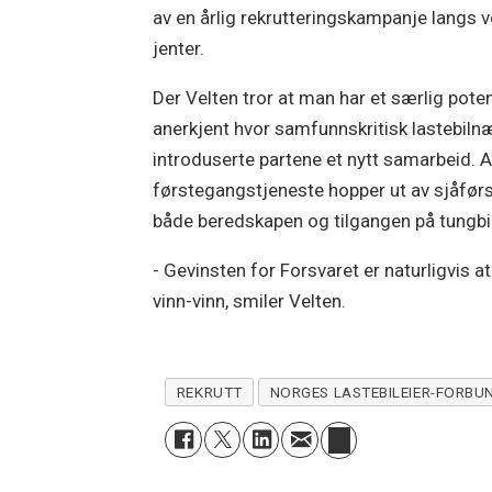
av en årlig rekrutteringskampanje langs ve
jenter.
Der Velten tror at man har et særlig poten
anerkjent hvor samfunnskritisk lastebilnæ
introduserte partene et nytt samarbeid. A
førstegangstjeneste hopper ut av sjåførs
både beredskapen og tilgangen på tungbil
- Gevinsten for Forsvaret er naturligvis a
vinn-vinn, smiler Velten.
REKRUTT
NORGES LASTEBILEIER-FORBU