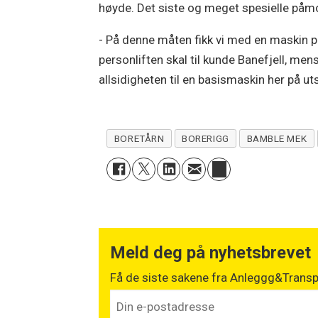
høyde. Det siste og meget spesielle påmo
- På denne måten fikk vi med en maskin 
personliften skal til kunde Banefjell, men
allsidigheten til en basismaskin her på uts
BORETÅRN
BORERIGG
BAMBLE MEK
Meld deg på nyhetsbrevet
Få de siste sakene fra Anleggg&Transpo