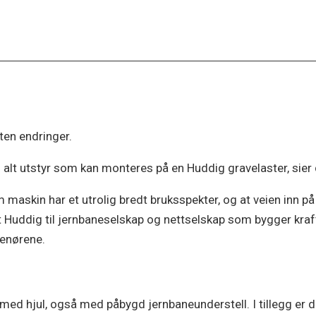
uten endringer.
i alt utstyr som kan monteres på en Huddig gravelaster, sier
om maskin har et utrolig bredt bruksspekter, og at veien inn 
ert Huddig til jernbaneselskap og nettselskap som bygger kr
renørene.
ed hjul, også med påbygd jernbaneunderstell. I tillegg er d