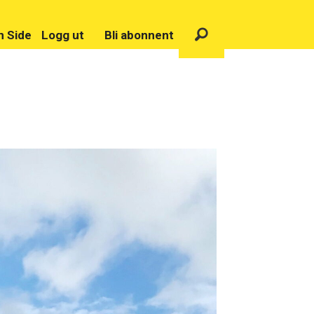
n Side
Logg ut
Bli abonnent