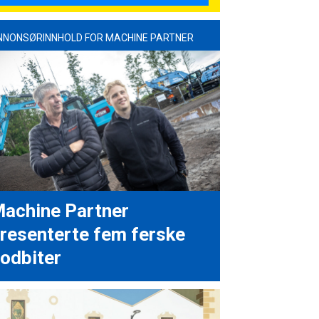
NNONSØRINNHOLD FOR MACHINE PARTNER
achine Partner
resenterte fem ferske
odbiter