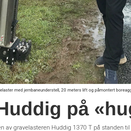
aster med jernbaneunderstell, 20 meters lift og påmontert boreaggr
Huddig på «hu
 av gravelasteren Huddig 1370 T på standen til