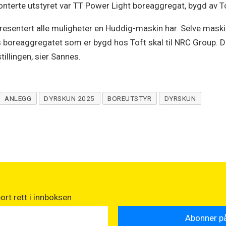
nterte utstyret var TT Power Light boreaggregat, bygd av T
presentert alle muligheter en Huddig-maskin har. Selve mas
s boreaggregatet som er bygd hos Toft skal til NRC Group. Det
tillingen, sier Sannes.
ANLEGG
DYRSKUN 2025
BOREUTSTYR
DYRSKUN
rt rett i innboksen