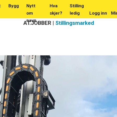
t
Bygg
Nytt
Hva
Stilling
om
skjer?
ledig
Logg inn
Mi
navn
AT.JOBBER |
Stillingsmarked