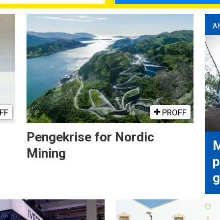
A
FF
PROFF
Pengekrise for Nordic
M
Mining
p
g